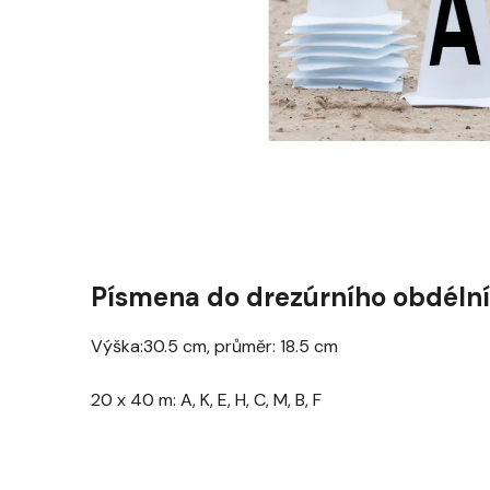
Písmena do drezúrního obdéln
Výška:30.5 cm, průměr: 18.5 cm
20 x 40 m: A, K, E, H, C, M, B, F