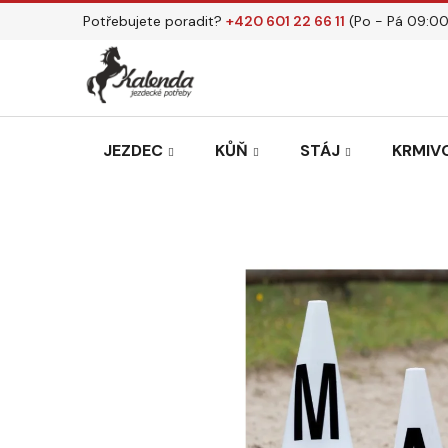
Přejít
Potřebujete poradit?
+420 601 22 66 11
(Po - Pá 09:00
na
obsah
JEZDEC
KŮŇ
STÁJ
KRMIVO