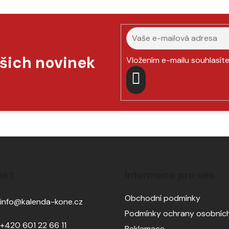
ašich novinek
Vložením e-mailu souhlasít
PŘIHLÁSIT
SE
akt
Informace pro vás
Obchodní podmínky
info
@
kalenda-kone.cz
Podmínky ochrany osobních
+420 601 22 66 11
Reklamace