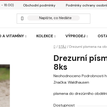
 - 18:00)
Obchodní podmínky
Podmínky ochrany osobní
Kontakty
Tabulky velik
 A VITAMÍNY
KOLEKCE
VÝPRODEJ
OST
Domů
/
STÁJ
/
Drezurní písmena na ob
Drezurní pís
8ks
Průměrné
Neohodnoceno
Podrobnosti 
hodnocení
Značka:
Waldhausen
produktu
písmena do drezúrního obdéln
je
0,0
Dostupnost