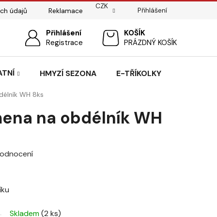
CZK
Přihlášení
ch údajů
Reklamace
ostí
Sedlářský servis
Přihlášení
Pasování sedel pro koně
NÁKUPNÍ
Registrace
PRÁZDNÝ KOŠÍK
KOŠÍK
ATNÍ
HMYZÍ SEZONA
E-TŘÍKOLKY
délník WH 8ks
mena na obdélník WH
hodnocení
íku
Skladem
(2 ks)