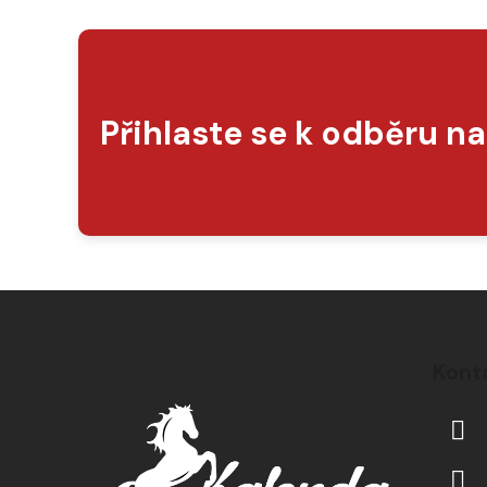
Přihlaste se k odběru n
Z
á
Kont
p
a
t
í