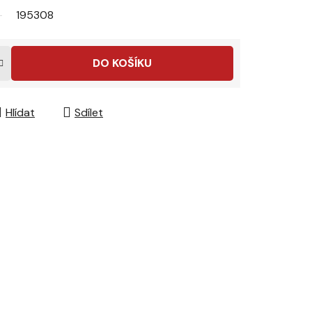
195308
DO KOŠÍKU
Hlídat
Sdílet