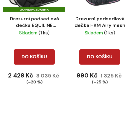
DOPRAVA ZDARMA
Drezurní podsedlová
Drezurní podsedlová
dečka EQUILINE
dečka HKM Airy mesh
sottosella rombo
Skladem
(1 ks)
Skladem
(1 ks)
černá
DO KOŠÍKU
DO KOŠÍKU
2 428 Kč
990 Kč
3 035 Kč
1 325 Kč
(–20 %)
(–25 %)