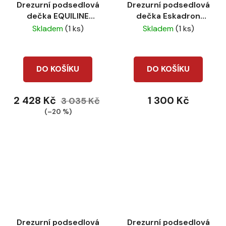
Drezurní podsedlová
Drezurní podsedlová
dečka EQUILINE
dečka Eskadron
sottosella rombo blue
Cotton DL true blue
Skladem
(1 ks)
Skladem
(1 ks)
DO KOŠÍKU
DO KOŠÍKU
2 428 Kč
1 300 Kč
3 035 Kč
(–20 %)
Drezurní podsedlová
Drezurní podsedlová