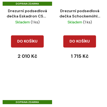
DOPRAVA ZDARMA
Drezurní podsedlová
Drezurní podsedlová
dečka Eskadron CS22
dečka Schockemöhle
Velvet crystal navy DL
New Power jungle
Skladem
(1 ks)
Skladem
(1 ks)
DO KOŠÍKU
DO KOŠÍKU
2 010 Kč
1 715 Kč
DOPRAVA ZDARMA