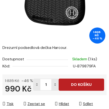
1 835
KČ
–46 %
Drezurní podsedlová dečka Harcour.
Dostupnost
Skladem
(1 ks)
Kód:
U-B79879FA
1 835 Kč
–46 %
DO KOŠÍKU
990 Kč
Měrná cena:
Tisk
Zeptat se
Hlídat
Sdílet