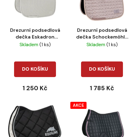
Drezurní podsedlová
Drezurní podsedlová
dečka Eskadron
dečka Schockemöhle
platinum 22 cotton
Velvet cardamon
Skladem
(1 ks)
Skladem
(1 ks)
pearlgrey DL
DO KOŠÍKU
DO KOŠÍKU
1 250 Kč
1 785 Kč
AKCE