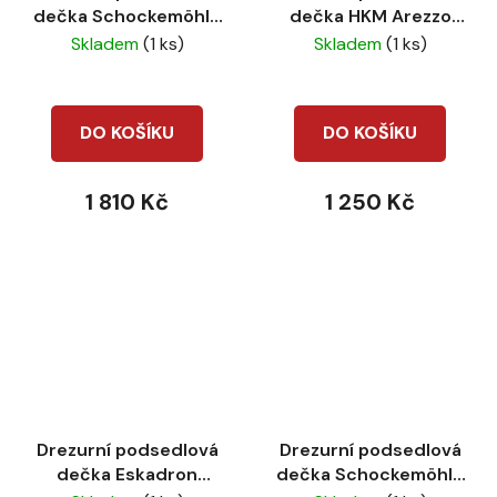
dečka Schockemöhle
dečka HKM Arezzo
spirit graphite
Sporty dark brown
Skladem
(1 ks)
Skladem
(1 ks)
DO KOŠÍKU
DO KOŠÍKU
1 810 Kč
1 250 Kč
Drezurní podsedlová
Drezurní podsedlová
dečka Eskadron
dečka Schockemöhle