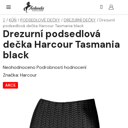
Přejít
Hledat
NÁK
KOŠ
na
obsah
Domů
/
KŮŇ
/
PODSEDLOVÉ DEČKY
/
DREZURNÍ DEČKY
/
Drezurní
podsedlová dečka Harcour Tasmania black
Drezurní podsedlová
dečka Harcour Tasmania
black
Průměrné
Neohodnoceno
Podrobnosti hodnocení
hodnocení
Značka:
Harcour
produktu
AKCE
je
0,0
z
5
hvězdiček.