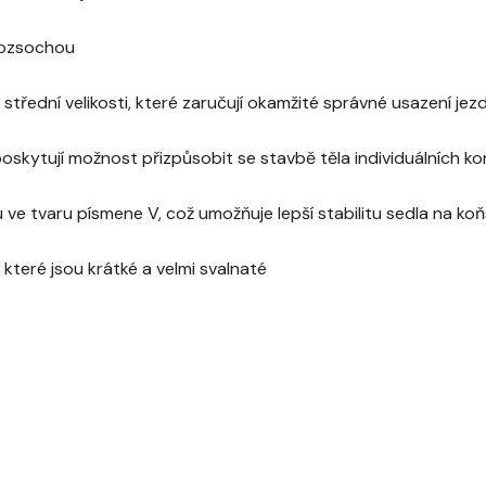
rozsochou
řední velikosti, které zaručují okamžité správné usazení jez
oskytují možnost přizpůsobit se stavbě těla individuálních ko
ve tvaru písmene V, což umožňuje lepší stabilitu sedla na ko
které jsou krátké a velmi svalnaté