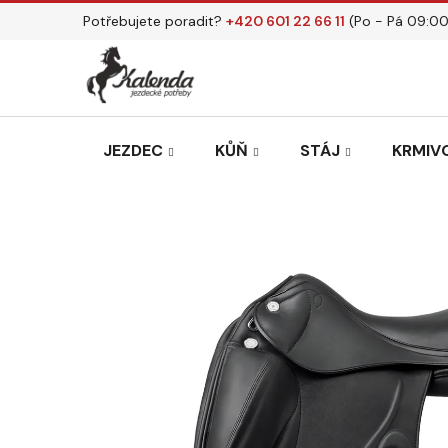
Přejít
Potřebujete poradit?
+420 601 22 66 11
(Po - Pá 09:00
na
obsah
JEZDEC
KŮŇ
STÁJ
KRMIVO