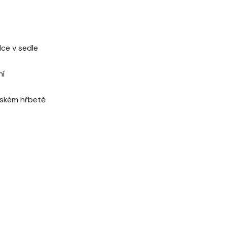
dce v sedle
ní
ňském hřbetě