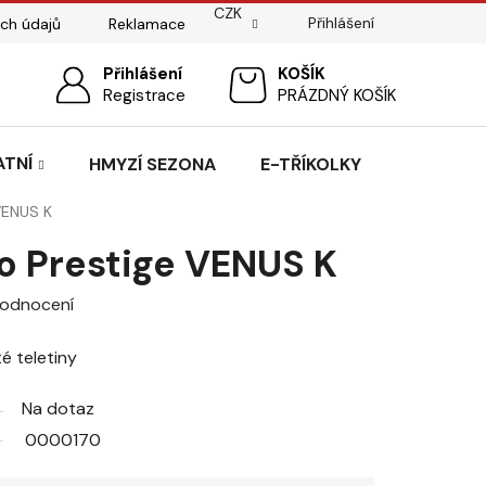
CZK
Přihlášení
ch údajů
Reklamace
ostí
Sedlářský servis
Přihlášení
Pasování sedel pro koně
NÁKUPNÍ
Registrace
PRÁZDNÝ KOŠÍK
KOŠÍK
ATNÍ
HMYZÍ SEZONA
E-TŘÍKOLKY
 VENUS K
lo Prestige VENUS K
hodnocení
té teletiny
Na dotaz
0000170