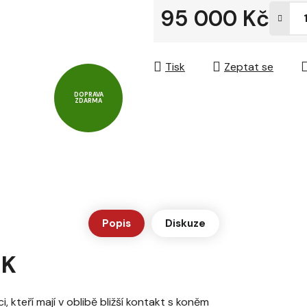
95 000 Kč
hvězdiček.
Měrná cena:
Tisk
Zeptat se
DOPRAVA
ZDARMA
Popis
Diskuze
 K
i, kteří mají v oblibě bližší kontakt s koněm