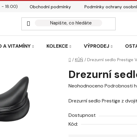
 - 18:00)
Obchodní podmínky
Podmínky ochrany osobní
Kontakty
Tabulky velik
 A VITAMÍNY
KOLEKCE
VÝPRODEJ
OST
Domů
/
KŮŇ
/
Drezurní sedlo Prestige
Drezurní sed
Průměrné
Neohodnoceno
Podrobnosti 
hodnocení
Drezurní sedlo Prestige z dvoji
produktu
je
Dostupnost
0,0
Kód:
z
5