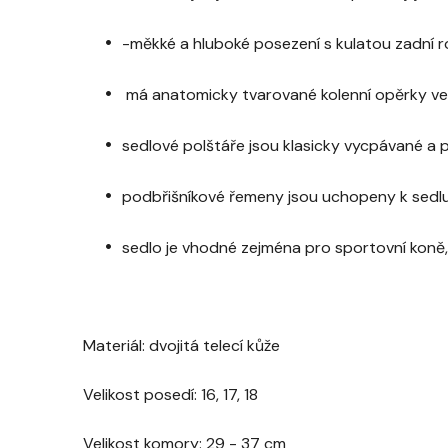
-měkké a hluboké posezení s kulatou zadní 
má anatomicky tvarované kolenní opěrky ve st
sedlové polštáře jsou klasicky vycpávané a p
podbřišníkové řemeny jsou uchopeny k sedlu 
sedlo je vhodné zejména pro sportovní koně, 
Materiál:
dvojitá telecí kůže
Velikost posedí:
16, 17, 18
Velikost komory:
29 - 37 cm