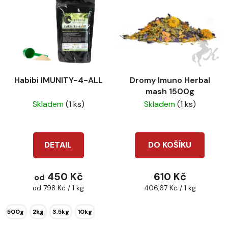
Habibi IMUNITY-4-ALL
Dromy Imuno Herbal
mash 1500g
Skladem
(1 ks)
Skladem
(1 ks)
DETAIL
DO KOŠÍKU
450 Kč
610 Kč
od
Měrná
Měrná
od 798 Kč / 1 kg
406,67 Kč / 1 kg
cena:
cena:
500g
2kg
3,5kg
10kg