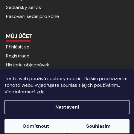
Sedlářský servis
Pasování sedel pro koně
MŮJ ÚČET
Přihlásit se
Registrace
Historie objednávek
Tento web používá soubory cookie. Dalším procházením
tohoto webu vyjadřujete souhlas s jejich používáním..
Více informací
zde
.
Nastavení
Vytvořil Shoptet
|
Anque Media
Odmítnout
Souhlasím
Copyright 2026
Jezdecké potřeby | Kalenda koně
. Všechna
Sleva 5% pro registrované zákazníky.