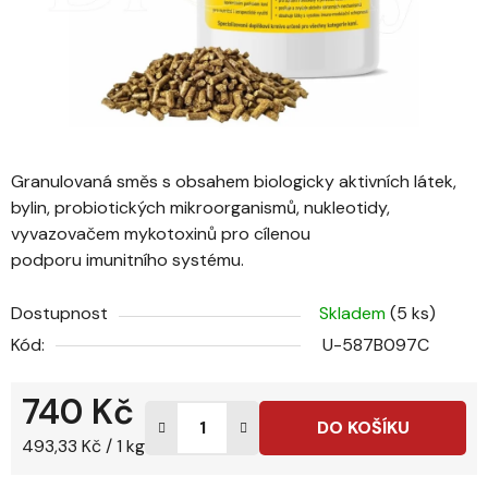
Granulovaná směs s obsahem biologicky aktivních látek,
bylin, probiotických mikroorganismů, nukleotidy,
vyvazovačem mykotoxinů pro cílenou
podporu imunitního systému.
Dostupnost
Skladem
(5 ks)
Kód:
U-587B097C
740 Kč
DO KOŠÍKU
Měrná cena:
493,33 Kč / 1 kg