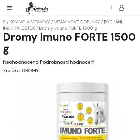
Přejít
Hledat
NÁK
KOŠ
na
obsah
Domů
/
KRMIVO A VITAMÍNY
/
VITAMÍNOVÉ DOPLŇKY
/
DÝCHÁNÍ,
IMUNITA, DETOX
/
Dromy Imuno FORTE 1500 g
Dromy Imuno FORTE 1500
g
Průměrné
Neohodnoceno
Podrobnosti hodnocení
hodnocení
Značka:
DROMY
produktu
je
0,0
z
5
hvězdiček.