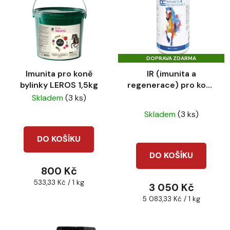
DOPRAVA ZDARMA
Imunita pro koně
IR (imunita a
bylinky LEROS 1,5kg
regenerace) pro koně
600g
Skladem
(3 ks)
Průměrné
Skladem
(3 ks)
hodnocení
produktu
DO KOŠÍKU
je
DO KOŠÍKU
3,0
800 Kč
z
Měrná
533,33 Kč / 1 kg
3 050 Kč
5
cena:
Měrná
5 083,33 Kč / 1 kg
hvězdiček.
cena: