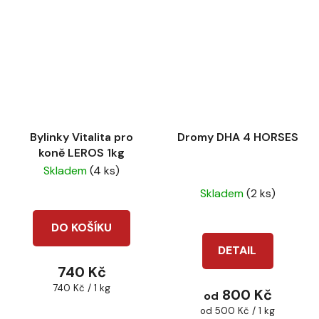
Bylinky Vitalita pro
Dromy DHA 4 HORSES
koně LEROS 1kg
Skladem
(4 ks)
Průměrné
Skladem
(2 ks)
hodnocení
produktu
DO KOŠÍKU
je
DETAIL
5,0
740 Kč
z
Měrná
740 Kč / 1 kg
800 Kč
od
5
cena:
Měrná
od 500 Kč / 1 kg
hvězdiček.