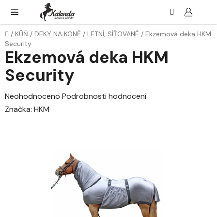
Přejít
Hledat
NÁK
KOŠ
na
obsah
Domů
/
KŮŇ
/
DEKY NA KONĚ
/
LETNÍ, SÍŤOVANÉ
/
Ekzemová deka HKM
Security
Ekzemová deka HKM
Security
Průměrné
Neohodnoceno
Podrobnosti hodnocení
hodnocení
Značka:
HKM
produktu
je
0,0
z
5
hvězdiček.