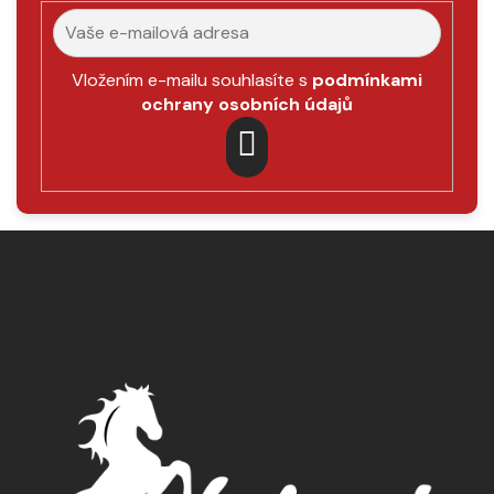
Vložením e-mailu souhlasíte s
podmínkami
ochrany osobních údajů
PŘIHLÁSIT
SE
Z
á
p
a
t
í