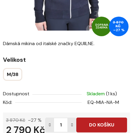
3 870
DOPRAVA
KČ
ZDARMA
–27 %
Dámská mikina od italské značky EQUIILNE.
Velikost
M/38
Dostupnost
Skladem
(1 ks)
Kód:
EQ-MIA-NA-M
3 870 Kč
–27 %
DO KOŠÍKU
2 790 Kč