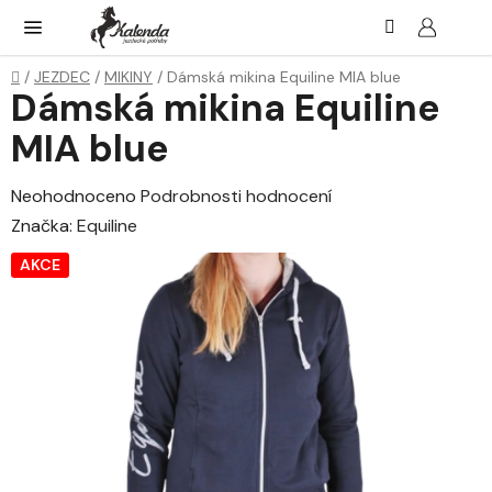
Přejít
Hledat
NÁK
KOŠ
na
obsah
Domů
/
JEZDEC
/
MIKINY
/
Dámská mikina Equiline MIA blue
Dámská mikina Equiline
MIA blue
Průměrné
Neohodnoceno
Podrobnosti hodnocení
hodnocení
Značka:
Equiline
produktu
AKCE
je
0,0
z
5
hvězdiček.