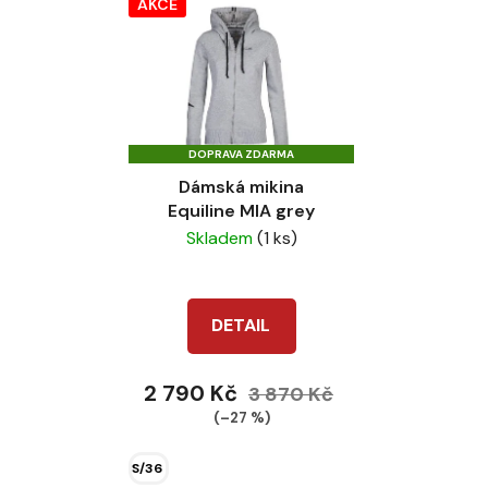
AKCE
DOPRAVA ZDARMA
Dámská mikina
Equiline MIA grey
Skladem
(1 ks)
DETAIL
2 790 Kč
3 870 Kč
(–27 %)
S/36