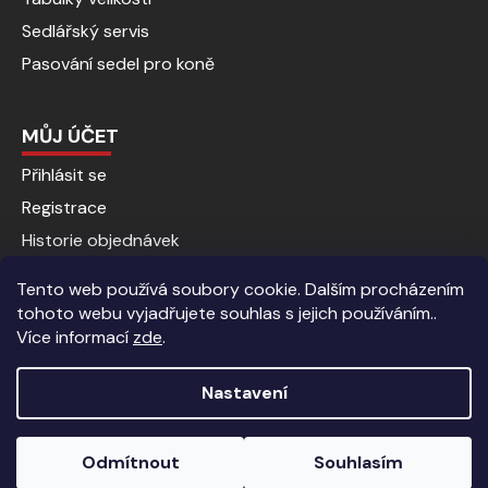
Sedlářský servis
Pasování sedel pro koně
MŮJ ÚČET
Přihlásit se
Registrace
Historie objednávek
Tento web používá soubory cookie. Dalším procházením
tohoto webu vyjadřujete souhlas s jejich používáním..
Více informací
zde
.
Nastavení
Vytvořil Shoptet
|
Anque Media
Odmítnout
Souhlasím
Copyright 2026
Jezdecké potřeby | Kalenda koně
. Všechna
Sleva 5% pro registrované zákazníky.