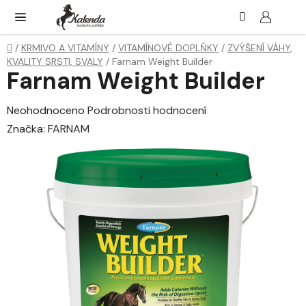
Přejít
Hledat
NÁK
KOŠ
na
obsah
Domů
/
KRMIVO A VITAMÍNY
/
VITAMÍNOVÉ DOPLŇKY
/
ZVÝŠENÍ VÁHY,
KVALITY SRSTI, SVALY
/
Farnam Weight Builder
Farnam Weight Builder
Průměrné
Neohodnoceno
Podrobnosti hodnocení
hodnocení
Značka:
FARNAM
produktu
je
0,0
z
5
hvězdiček.