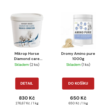
Mikrop Horse
Dromy Amino pure
Diamond care
1000g
Musle+condition
Skladem
(2 ks)
Skladem
(1 ks)
DETAIL
DO KOŠÍKU
830 Kč
650 Kč
Měrná
Měrná
276,67 Kč / 1 kg
650 Kč / 1 kg