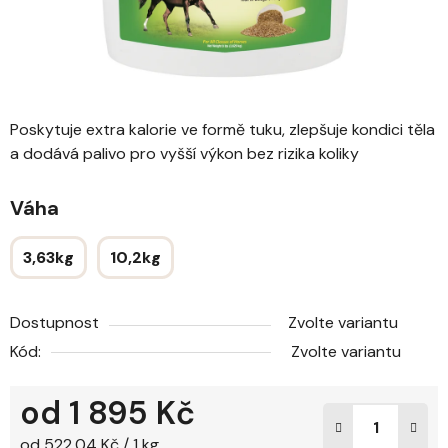
Poskytuje extra kalorie ve formě tuku, zlepšuje kondici těla
a dodává palivo pro vyšší výkon bez rizika koliky
Váha
3,63kg
10,2kg
Dostupnost
Zvolte variantu
Kód:
Zvolte variantu
od
1 895 Kč
Měrná cena:
od 522,04 Kč / 1 kg