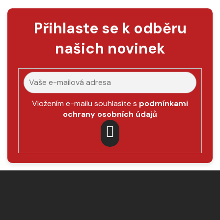
Přihlaste se k odběru
našich novinek
Vložením e-mailu souhlasíte s
podmínkami
ochrany osobních údajů
PŘIHLÁSIT
SE
Z
á
p
a