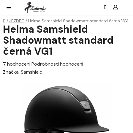
Přejít
Hledat
NÁK
KOŠ
na
obsah
Domů
/
JEZDEC
/
Helma Samshield Shadowmatt standard černá VG1
Helma Samshield
Shadowmatt standard
černá VG1
Průměrné
7 hodnocení
Podrobnosti hodnocení
hodnocení
Značka:
Samshield
produktu
je
2,7
z
5
hvězdiček.