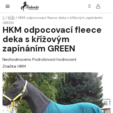
Přejít
Hledat
NÁK
KOŠ
na
obsah
Domů
/
KŮŇ
/
HKM odpocovací fleece deka s křížovým zapínáním
GREEN
HKM odpocovací fleece
deka s křížovým
zapínáním GREEN
Průměrné
Neohodnoceno
Podrobnosti hodnocení
hodnocení
Značka:
HKM
produktu
je
0,0
z
5
hvězdiček.