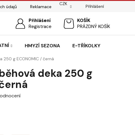
CZK
Přihlášení
ch údajů
Reklamace
ostí
Sedlářský servis
Přihlášení
Pasování sedel pro koně
NÁKUPNÍ
Registrace
PRÁZDNÝ KOŠÍK
KOŠÍK
ATNÍ
HMYZÍ SEZONA
E-TŘÍKOLKY
ka 250 g ECONOMIC / černá
běhová deka 250 g
černá
hodnocení