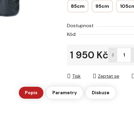
z
85cm
95cm
105c
5
hvězdiček.
Dostupnost
Kód:
1 950 Kč
Měrná cena:
Tisk
Zeptat se
Popis
Parametry
Diskuze