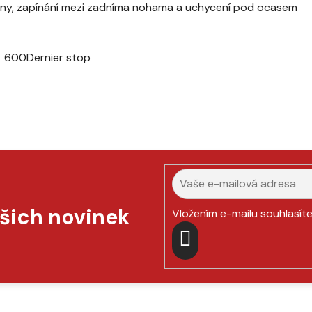
abiny, zapínání mezi zadníma nohama a uchycení pod ocasem
l 600Dernier stop
ašich novinek
Vložením e-mailu souhlasít
PŘIHLÁSIT
SE