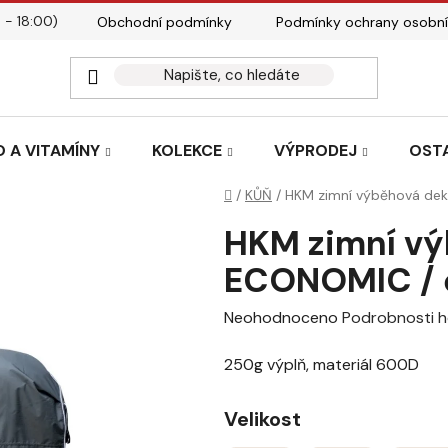
 - 18:00)
Obchodní podmínky
Podmínky ochrany osobní
Kontakty
Tabulky velik
 A VITAMÍNY
KOLEKCE
VÝPRODEJ
OST
Domů
/
KŮŇ
/
HKM zimní výběhová de
HKM zimní vý
ECONOMIC / 
Průměrné
Neohodnoceno
Podrobnosti 
hodnocení
250g výplň, materiál 600D
produktu
je
Velikost
0,0