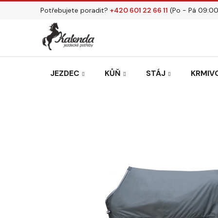
Přejít
Potřebujete poradit?
+420 601 22 66 11
(Po - Pá 09:00
na
obsah
JEZDEC
KŮŇ
STÁJ
KRMIVO