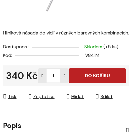
Hliníková násada do vidlí v různých barevných kombinacích.
Dostupnost
Skladem
(>5 ks)
Kód:
V841M
340 Kč
DO KOŠÍKU
Měrná cena:
Tisk
Zeptat se
Hlídat
Sdílet
Popis