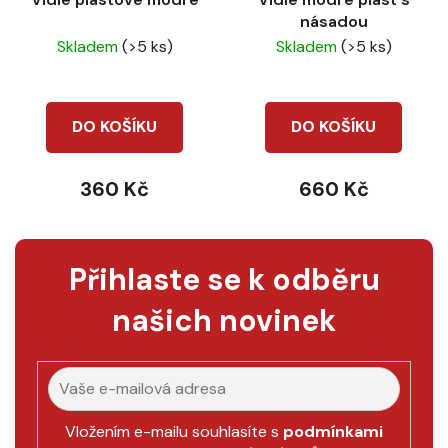
násadou
Skladem
(>5 ks)
Skladem
(>5 ks)
DO KOŠÍKU
DO KOŠÍKU
360 Kč
660 Kč
Přihlaste se k odběru
našich novinek
Vložením e-mailu souhlasíte s
podmínkami