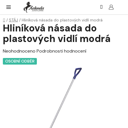
Přejít
Hledat
NÁK
KOŠ
na
obsah
Domů
/
STÁJ
/
Hliníková násada do plastových vidlí modrá
Hliníková násada do
plastových vidlí modrá
Průměrné
Neohodnoceno
Podrobnosti hodnocení
hodnocení
OSOBNÍ ODBĚR
produktu
je
0,0
z
5
hvězdiček.