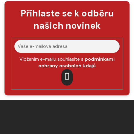
Přihlaste se k odběru
našich novinek
Vložením e-mailu souhlasíte s
podmínkami
ochrany osobních údajů
PŘIHLÁSIT
SE
Z
á
p
a