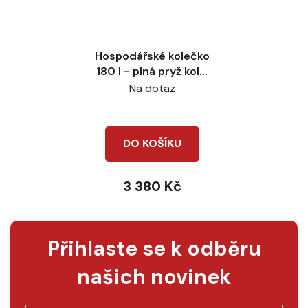
Hospodářské kolečko
180 l - plná pryž kolo,
žlutá korba
Na dotaz
DO KOŠÍKU
3 380 Kč
Přihlaste se k odběru
našich novinek