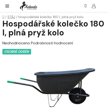
Přejít
Hledat
NÁK
KOŠ
na
obsah
Domů
/
STÁJ
/
Hospodářské kolečko 180 l, plná pryž kolo
Hospodářské kolečko 180
l, plná pryž kolo
Průměrné
Neohodnoceno
Podrobnosti hodnocení
hodnocení
OSOBNÍ ODBĚR
produktu
je
0,0
z
5
hvězdiček.