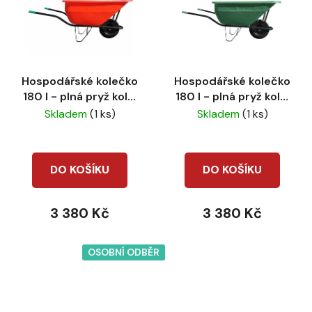
Hospodářské kolečko
Hospodářské kolečko
180 l - plná pryž kolo,
180 l - plná pryž kolo,
červená korba
tm.zelená korba
Skladem
(1 ks)
Skladem
(1 ks)
DO KOŠÍKU
DO KOŠÍKU
3 380 Kč
3 380 Kč
OSOBNÍ ODBĚR