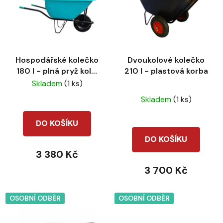
Hospodářské kolečko
Dvoukolové kolečko
180 l - plná pryž kolo,
210 l - plastová korba
modrá korba
Skladem
(1 ks)
Průměrné
Skladem
(1 ks)
hodnocení
produktu
DO KOŠÍKU
je
DO KOŠÍKU
3,0
3 380 Kč
z
3 700 Kč
5
hvězdiček.
OSOBNÍ ODBĚR
OSOBNÍ ODBĚR