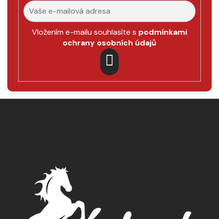
Vložením e-mailu souhlasíte s
podmínkami
ochrany osobních údajů
PŘIHLÁSIT
SE
Z
á
p
a
t
í