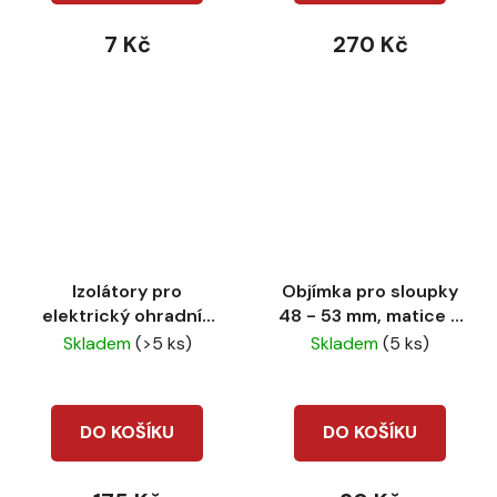
7 Kč
270 Kč
Izolátory pro
Objímka pro sloupky
elektrický ohradník
48 - 53 mm, matice 6
LACME IRUBLOC na
mm
Skladem
(>5 ks)
Skladem
(5 ks)
sklolaminátové tyče
25ks
DO KOŠÍKU
DO KOŠÍKU