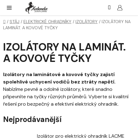
Přejít
Hledat
NÁK
KOŠ
na
obsah
Domů
/
STÁJ
/
ELEKTRICKÉ OHRADNÍKY
/
IZOLÁTORY
/
IZOLÁTORY NA
LAMINÁT. A KOVOVÉ TYČKY
IZOLÁTORY NA LAMINÁT.
A KOVOVÉ TYČKY
Izolátory na laminátové a kovové tyčky zajistí
spolehlivé uchycení vodičů bez ztráty napětí.
Nabízíme pevné a odolné izolátory, které snadno
připevníte na tyčky různých průměrů. Vyberte si kvalitní
řešení pro bezpečný a efektivní elektrický ohradník.
Nejprodávanější
Izolátor pro elektrický ohradník LACME