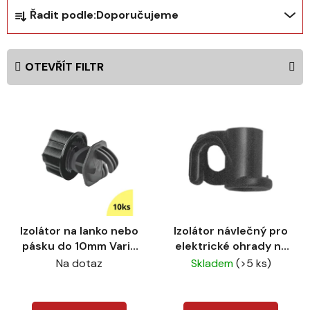
Ř
Řadit podle:
Doporučujeme
a
z
e
OTEVŘÍT FILTR
n
í
V
p
ý
r
p
o
i
d
s
u
p
k
r
t
Izolátor na lanko nebo
Izolátor návlečný pro
o
ů
pásku do 10mm Vario
elektrické ohrady na
d
Plus 10ks
sklolaminátové tyče
Na dotaz
Skladem
(>5 ks)
u
k
t