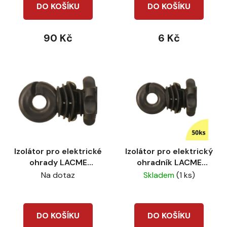
DO KOŠÍKU
DO KOŠÍKU
ů
90 Kč
6 Kč
Izolátor pro elektrické
Izolátor pro elektrický
ohrady LACME
ohradník LACME
IVABLOC na
IRUBLOC na
Na dotaz
Skladem
(1 ks)
sklolaminátové tyče
sklolaminátové tyče
50ks
DO KOŠÍKU
DO KOŠÍKU