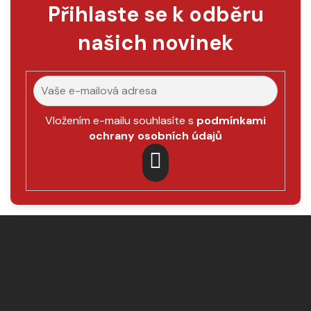
Přihlaste se k odběru
našich novinek
Vložením e-mailu souhlasíte s
podmínkami
ochrany osobních údajů
PŘIHLÁSIT
SE
Z
á
p
a
t