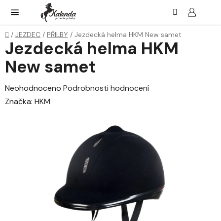
Přejít
Hledat
NÁK
KOŠ
na
obsah
Domů
/
JEZDEC
/
PŘILBY
/
Jezdecká helma HKM New samet
Jezdecká helma HKM
New samet
Průměrné
Neohodnoceno
Podrobnosti hodnocení
hodnocení
Značka:
HKM
produktu
je
0,0
z
5
hvězdiček.