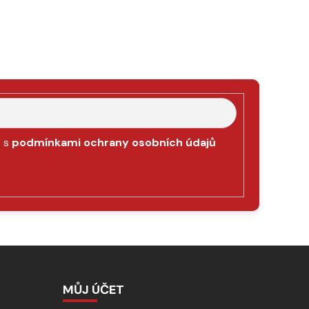
e s
podmínkami ochrany osobních údajů
MŮJ ÚČET