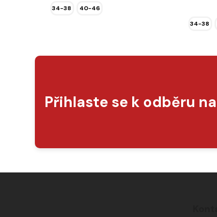
34-38
40-46
34-38
Přihlaste se k odběru n
Z
á
Kont
p