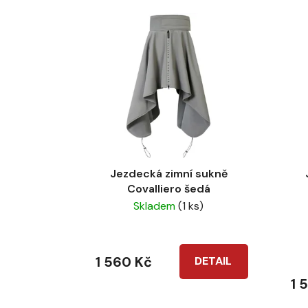
Jezdecká zimní sukně
Covalliero šedá
Skladem
(1 ks)
1 560 Kč
DETAIL
1 