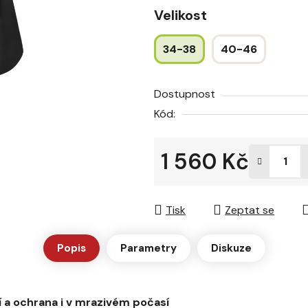
z
Velikost
5
hvězdiček.
34-38
40-46
Dostupnost
Kód:
1 560 Kč
Měrná cena:
Tisk
Zeptat se
Popis
Parametry
Diskuze
 a ochrana i v mrazivém počasí