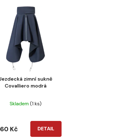
Jezdecká zimní sukně
Covalliero modrá
Průměrné
Skladem
(1 ks)
hodnocení
produktu
je
560 Kč
DETAIL
5,0