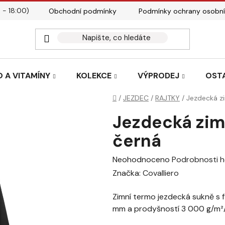
 - 18:00)
Obchodní podmínky
Podmínky ochrany osobní
Kontakty
Tabulky velik
 A VITAMÍNY
KOLEKCE
VÝPRODEJ
OST
Domů
/
JEZDEC
/
RAJTKY
/
Jezdecká zi
Jezdecká zim
černá
Průměrné
Neohodnoceno
Podrobnosti 
hodnocení
Značka:
Covalliero
produktu
Zimní termo jezdecká sukně s
je
mm a prodyšností 3 000 g/m²/2
0,0