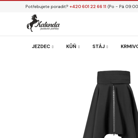
Přejít
Potřebujete poradit?
+420 601 22 66 11
(Po - Pá 09:00
na
obsah
JEZDEC
KŮŇ
STÁJ
KRMIVO