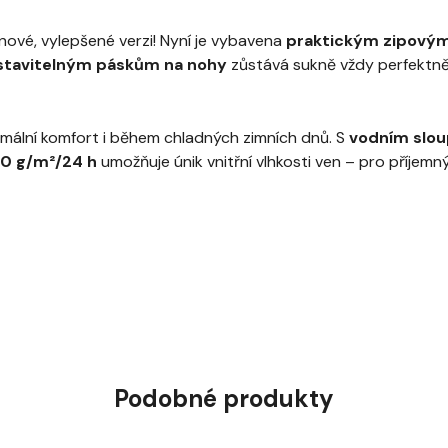
 nové, vylepšené verzi! Nyní je vybavena
praktickým zipovým
stavitelným páskům na nohy
zůstává sukně vždy perfektně n
ximální komfort i během chladných zimních dnů. S
vodním slo
0 g/m²/24 h
umožňuje únik vnitřní vlhkosti ven – pro příjemn
Podobné produkty