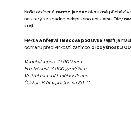
Naše oblíbená
termo jezdecká sukně
přichází v
na který se snadno nelepí seno ani sláma. Díky
na
stáji.
Měkká a
hřejivá fleecová podšívka
zajišťuje ma
ochranu před vlhkostí, zatímco
prodyšnost 3 00
Vodní sloupec: 10 000 mm
Prodyšnost: 3 000 g/m²/24 h
Vnitřní materiál: měkký fleece
Údržba: Prát v pračce na 30 °C