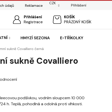
CZK
Přihlášení
ch údajů
Reklamace
ostí
Sedlářský servis
Přihlášení
Pasování sedel pro koně
NÁKUPNÍ
Registrace
PRÁZDNÝ KOŠÍK
KOŠÍK
ATNÍ
HMYZÍ SEZONA
E-TŘÍKOLKY
mní sukně Covalliero černá
ní sukně Covalliero
hodnocení
 fleecovou podšívkou, vodním sloupcem 10 000
4 h. Teplá, pohodlná a odolná proti vlhkosti.