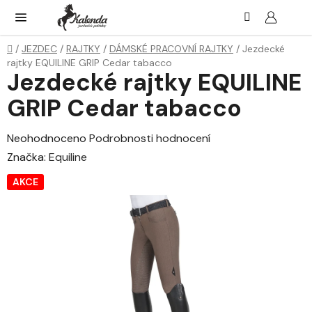
Přejít
Hledat
NÁK
KOŠ
na
obsah
Domů
/
JEZDEC
/
RAJTKY
/
DÁMSKÉ PRACOVNÍ RAJTKY
/
Jezdecké
rajtky EQUILINE GRIP Cedar tabacco
Jezdecké rajtky EQUILINE
GRIP Cedar tabacco
Průměrné
Neohodnoceno
Podrobnosti hodnocení
hodnocení
Značka:
Equiline
produktu
AKCE
je
0,0
z
5
hvězdiček.