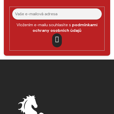
Vložením e-mailu souhlasíte s
podmínkami
ochrany osobních údajů
PŘIHLÁSIT
SE
Z
á
p
a
t
í