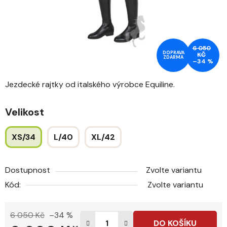
6 050
DOPRAVA
KČ
ZDARMA
–34 %
Jezdecké rajtky od italského výrobce Equiline.
Velikost
XS/34
L/40
XL/42
Dostupnost
Zvolte variantu
Kód:
Zvolte variantu
6 050 Kč
–34 %
DO KOŠÍKU