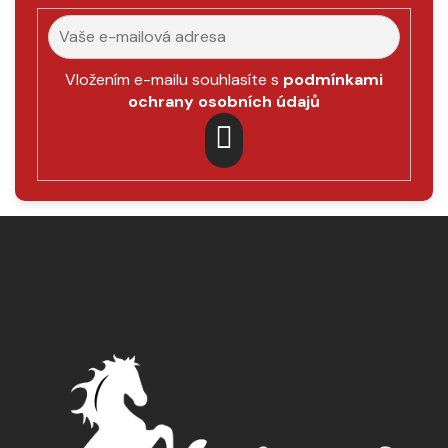
Vložením e-mailu souhlasíte s
podmínkami
ochrany osobních údajů
PŘIHLÁSIT
SE
Z
á
p
a
t
í