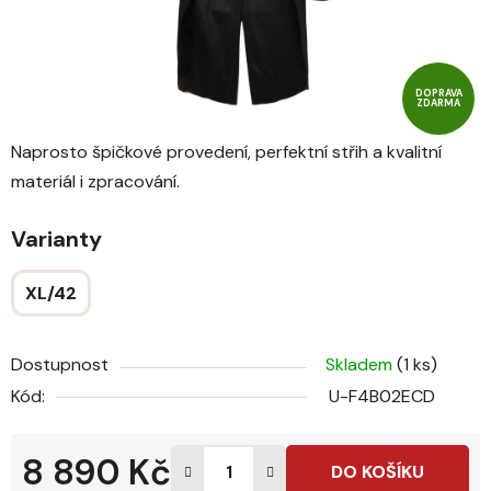
DOPRAVA
ZDARMA
Naprosto špičkové provedení, perfektní střih a kvalitní
materiál i zpracování.
Varianty
XL/42
Dostupnost
Skladem
(1 ks)
Kód:
U-F4B02ECD
8 890 Kč
DO KOŠÍKU