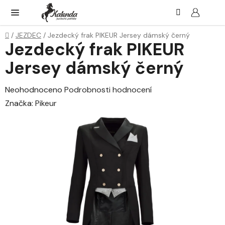
Přejít
Hledat
NÁK
KOŠ
na
obsah
Domů
/
JEZDEC
/
Jezdecký frak PIKEUR Jersey dámský černý
Jezdecký frak PIKEUR
Jersey dámský černý
Průměrné
Neohodnoceno
Podrobnosti hodnocení
hodnocení
Značka:
Pikeur
produktu
je
0,0
z
5
hvězdiček.