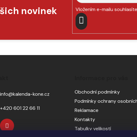
ašich novinek
Vložením e-mailu souhlasít
PŘIHLÁSIT
SE
akt
Informace pro vás
Obchodní podmínky
info
@
kalenda-kone.cz
Podmínky ochrany osobních
+420 601 22 66 11
Reklamace
Kontakty
Tabulky velikostí