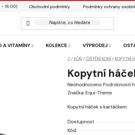
 - 18:00)
Obchodní podmínky
Podmínky ochrany osobní
Kontakty
Tabulky velik
 A VITAMÍNY
KOLEKCE
VÝPRODEJ
OST
Domů
/
KŮŇ
/
ČIŠTĚNÍ KONÍ
/
KOPYTNÍ 
Kopytní háč
Průměrné
Neohodnoceno
Podrobnosti 
hodnocení
Značka:
Equi-Theme
produktu
Kopytní háček s kartáčkem.
je
0,0
Dostupnost
z
Kód:
5