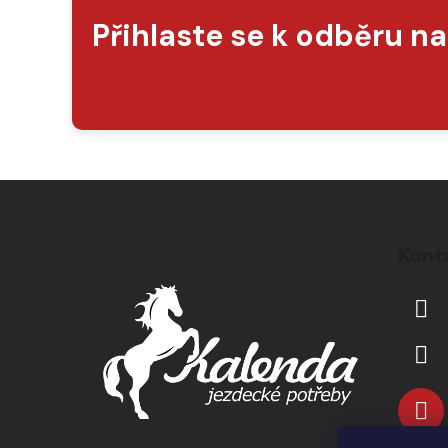
Přihlaste se k odběru n
Z
á
Kont
p
a
t
í