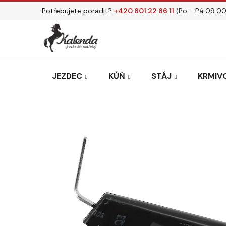
Přejít
Potřebujete poradit?
+420 601 22 66 11
(Po - Pá 09:00
na
obsah
JEZDEC
KŮŇ
STÁJ
KRMIVO