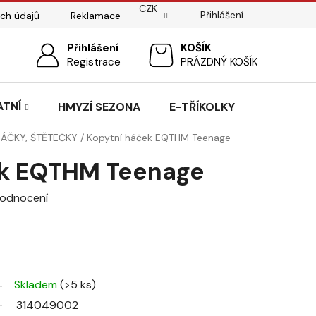
CZK
Přihlášení
ch údajů
Reklamace
ostí
Sedlářský servis
Přihlášení
Pasování sedel pro koně
NÁKUPNÍ
Registrace
PRÁZDNÝ KOŠÍK
KOŠÍK
ATNÍ
HMYZÍ SEZONA
E-TŘÍKOLKY
HÁČKY, ŠTĚTEČKY
/
Kopytní háček EQTHM Teenage
ek EQTHM Teenage
hodnocení
Skladem
(>5 ks)
314049002