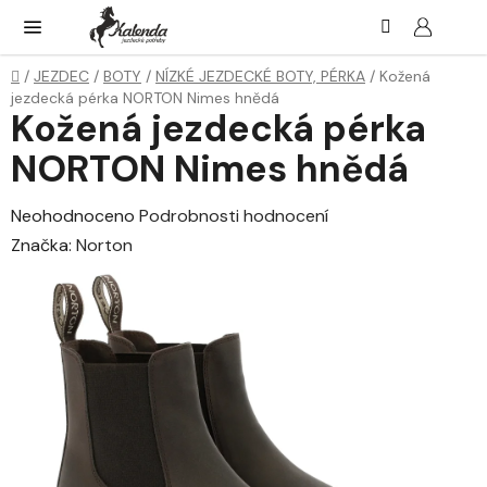
Přejít
Hledat
NÁK
KOŠ
na
obsah
Domů
/
JEZDEC
/
BOTY
/
NÍZKÉ JEZDECKÉ BOTY, PÉRKA
/
Kožená
jezdecká pérka NORTON Nimes hnědá
Kožená jezdecká pérka
NORTON Nimes hnědá
Průměrné
Neohodnoceno
Podrobnosti hodnocení
hodnocení
Značka:
Norton
produktu
je
0,0
z
5
hvězdiček.