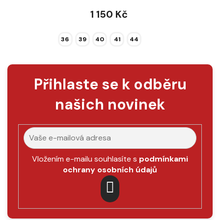
1 150 Kč
36
39
40
41
44
Přihlaste se k odběru
našich novinek
Vložením e-mailu souhlasíte s
podmínkami
ochrany osobních údajů
PŘIHLÁSIT
SE