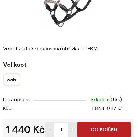
Velmi kvalitně zpracovaná ohlávka od HKM.
Velikost
cob
Dostupnost
Skladem
(1 ks)
Kód:
11644-9117-C
1 440 Kč
DO KOŠÍKU