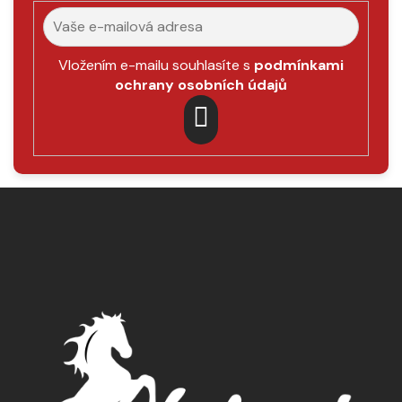
Vložením e-mailu souhlasíte s
podmínkami
ochrany osobních údajů
PŘIHLÁSIT
SE
Z
á
p
a
t
í