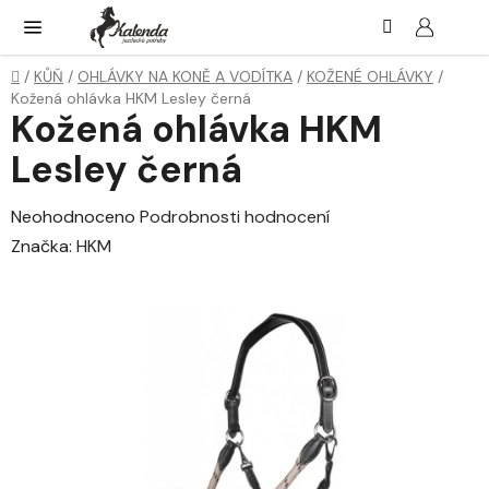
Přejít
Hledat
NÁK
KOŠ
na
obsah
Domů
/
KŮŇ
/
OHLÁVKY NA KONĚ A VODÍTKA
/
KOŽENÉ OHLÁVKY
/
Kožená ohlávka HKM Lesley černá
Kožená ohlávka HKM
Lesley černá
Průměrné
Neohodnoceno
Podrobnosti hodnocení
hodnocení
Značka:
HKM
produktu
je
0,0
z
5
hvězdiček.