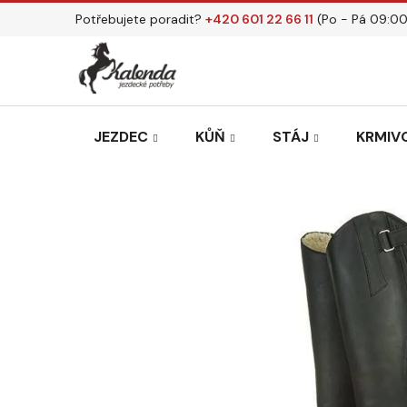
Přejít
Potřebujete poradit?
+420 601 22 66 11
(Po - Pá 09:00
na
obsah
JEZDEC
KŮŇ
STÁJ
KRMIVO