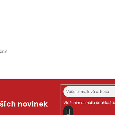
ýdny
ašich novinek
Vložením e-mailu souhlasít