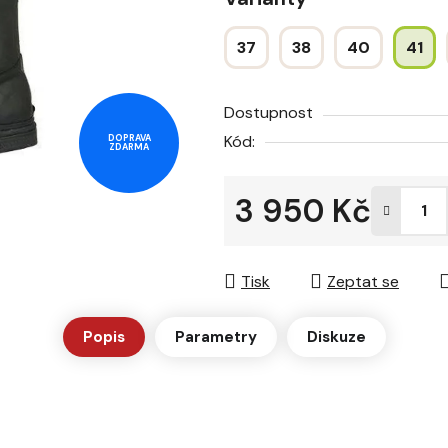
z
5
37
38
40
41
hvězdiček.
Dostupnost
Kód:
DOPRAVA
ZDARMA
3 950 Kč
Měrná cena:
Tisk
Zeptat se
Popis
Parametry
Diskuze