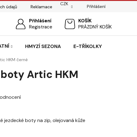
CZK
Přihlášení
ch údajů
Reklamace
ostí
Sedlářský servis
Přihlášení
Pasování sedel pro koně
NÁKUPNÍ
Registrace
PRÁZDNÝ KOŠÍK
KOŠÍK
ATNÍ
HMYZÍ SEZONA
E-TŘÍKOLKY
rtic HKM černé
 boty Artic HKM
hodnocení
é jezdecké boty na zip, olejovaná kůže