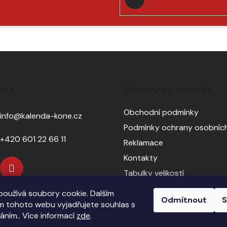
PŘIHLÁSIT
SE
akt
Informace pro vás
Obchodní podmínky
info
@
kalenda-kone.cz
Podmínky ochrany osobních
+420 601 22 66 11
Reklamace
Kontakty
Tabulky velikostí
Sedlářský servis
oužívá soubory cookie. Dalším
Odmítnout
S
Pasování sedel pro koně
 tohoto webu vyjadřujete souhlas s
váním.. Více informací
zde
.