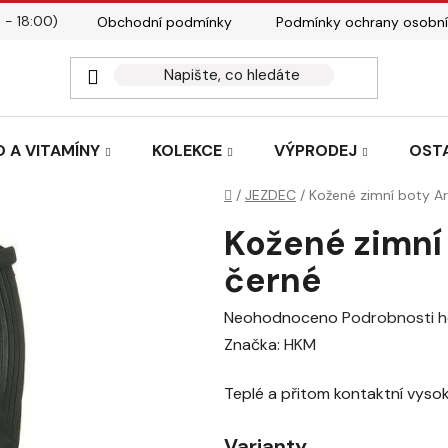
 - 18:00)
Obchodní podmínky
Podmínky ochrany osobní
Kontakty
Tabulky velik
 A VITAMÍNY
KOLEKCE
VÝPRODEJ
OST
Domů
/
JEZDEC
/
Kožené zimní boty A
Kožené zimní
černé
Průměrné
Neohodnoceno
Podrobnosti 
hodnocení
Značka:
HKM
produktu
Teplé a přitom kontaktní vysok
je
0,0
Varianty