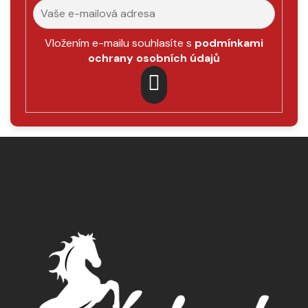
Vložením e-mailu souhlasíte s
podmínkami
ochrany osobních údajů
PŘIHLÁSIT
SE
Z
á
p
a
t
í