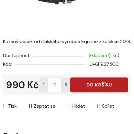
Kožený pásek od italského výrobce Equiline z kolekce 2018.
Dostupnost
Skladem
(1 ks)
Kód:
U-6F9275CC
990 Kč
DO KOŠÍKU
Měrná cena:
Tisk
Zeptat se
Hlídat
Sdílet