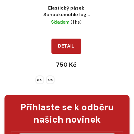
Elastický pásek
Schockemöhle logo
black-wine
Skladem
(1 ks)
DETAIL
750 Kč
85
95
Přihlaste se k odběru
našich novinek