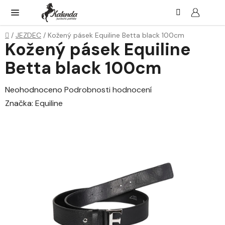
Přejít
Hledat
NÁK
KOŠ
na
obsah
Domů
/
JEZDEC
/
Kožený pásek Equiline Betta black 100cm
Kožený pásek Equiline
Betta black 100cm
Průměrné
Neohodnoceno
Podrobnosti hodnocení
hodnocení
Značka:
Equiline
produktu
je
0,0
z
5
hvězdiček.