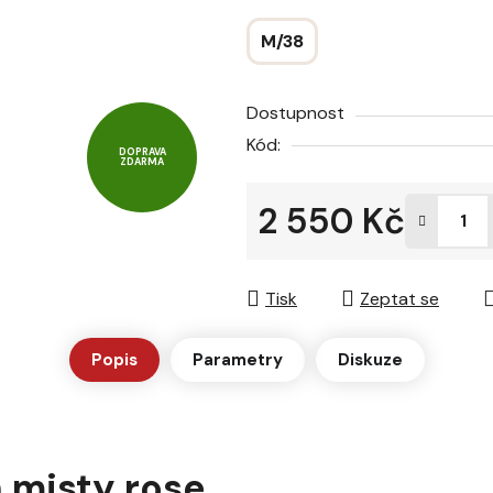
hvězdiček.
M/38
Dostupnost
Kód:
DOPRAVA
ZDARMA
2 550 Kč
Měrná cena:
Tisk
Zeptat se
Popis
Parametry
Diskuze
 misty rose