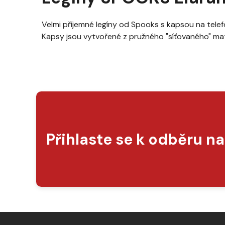
z
5
hvězdiček.
Velmi příjemné legíny od Spooks s kapsou na telef
Kapsy jsou vytvořené z pružného "síťovaného" materiá
Přihlaste se k odběru n