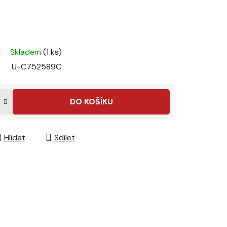
Skladem
(1 ks)
U-C752589C
DO KOŠÍKU
Hlídat
Sdílet