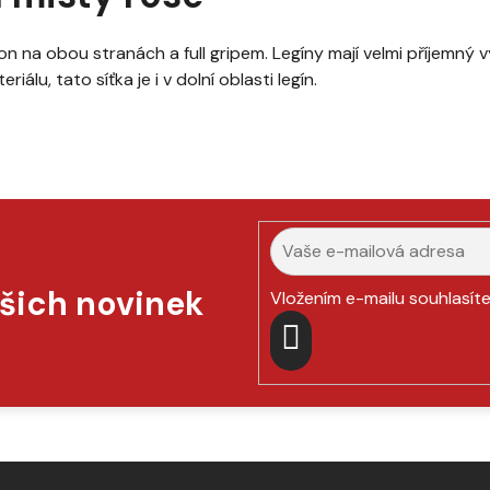
on na obou stranách a full gripem. Legíny mají velmi příjemný
lu, tato síťka je i v dolní oblasti legín.
ašich novinek
Vložením e-mailu souhlasít
PŘIHLÁSIT
SE