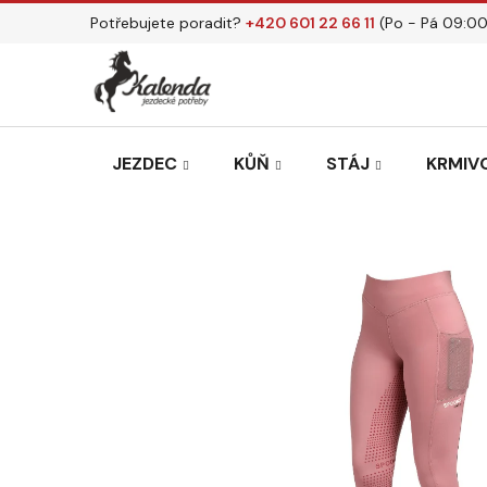
Přejít
Potřebujete poradit?
+420 601 22 66 11
(Po - Pá 09:00
na
obsah
JEZDEC
KŮŇ
STÁJ
KRMIVO