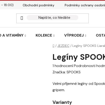
 - 18:00)
Obchodní podmínky
Podmínky ochrany osobní
Kontakty
Tabulky velik
 A VITAMÍNY
KOLEKCE
VÝPRODEJ
OST
Domů
/
JEZDEC
/
Legíny SPOOKS Liara
Legíny SPOOK
Průměrné
1 hodnocení
Podrobnosti hodn
hodnocení
Značka:
SPOOKS
produktu
Velmi příjemné legíny od Spook
je
gripem.
2,0
z
Varianty
5