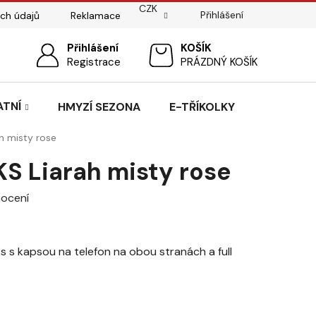
CZK
Přihlášení
ch údajů
Reklamace
ostí
Sedlářský servis
Přihlášení
Pasování sedel pro koně
NÁKUPNÍ
Registrace
PRÁZDNÝ KOŠÍK
KOŠÍK
ATNÍ
HMYZÍ SEZONA
E-TŘÍKOLKY
h misty rose
S Liarah misty rose
ocení
s s kapsou na telefon na obou stranách a full