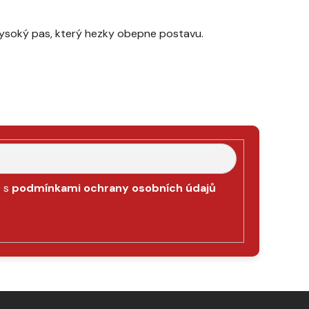
 vysoký pas, který hezky obepne postavu.
e s
podmínkami ochrany osobních údajů