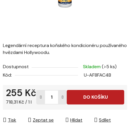
Legendární receptura koňského kondicionéru používaného
hvězdami Hollywoodu.
Dostupnost
Skladem
(>5 ks)
Kód:
U-AF8FAC4B
255 Kč
DO KOŠÍKU
Měrná cena:
718,31 Kč / 1 l
Tisk
Zeptat se
Hlídat
Sdílet