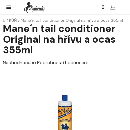
Přejít
Hledat
NÁK
KOŠ
na
obsah
Domů
/
KŮŇ
/
Mane´n tail conditioner Original na hřívu a ocas 355ml
Mane´n tail conditioner
Original na hřívu a ocas
355ml
Průměrné
Neohodnoceno
Podrobnosti hodnocení
hodnocení
produktu
je
0,0
z
5
hvězdiček.