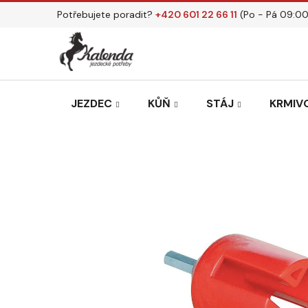
Přejít
Potřebujete poradit?
+420 601 22 66 11
(Po - Pá 09:00
na
obsah
JEZDEC
KŮŇ
STÁJ
KRMIVO