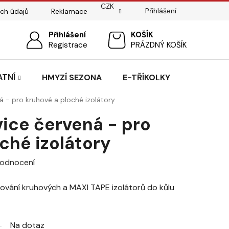
CZK
Přihlášení
ch údajů
Reklamace
ostí
Sedlářský servis
Přihlášení
Pasování sedel pro koně
NÁKUPNÍ
Registrace
PRÁZDNÝ KOŠÍK
KOŠÍK
ATNÍ
HMYZÍ SEZONA
E-TŘÍKOLKY
á - pro kruhové a ploché izolátory
vice červená - pro
ché izolátory
hodnocení
bování kruhových a MAXI TAPE izolátorů do kůlu
Na dotaz