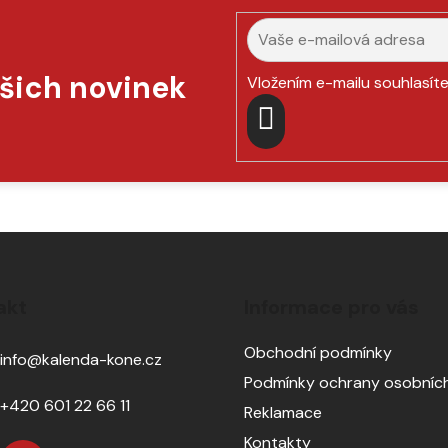
ašich novinek
Vložením e-mailu souhlasít
PŘIHLÁSIT
SE
akt
Informace pro vás
Obchodní podmínky
info
@
kalenda-kone.cz
Podmínky ochrany osobních
+420 601 22 66 11
Reklamace
Kontakty