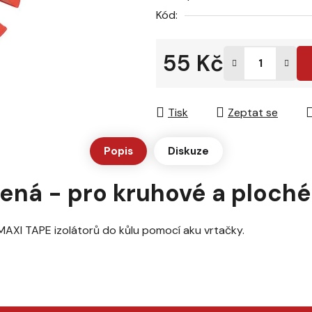
z
Kód:
5
hvězdiček.
55 Kč
Měrná cena:
Tisk
Zeptat se
Popis
Diskuze
ená - pro kruhové a ploché
 MAXI TAPE izolátorů do kůlu pomocí aku vrtačky.