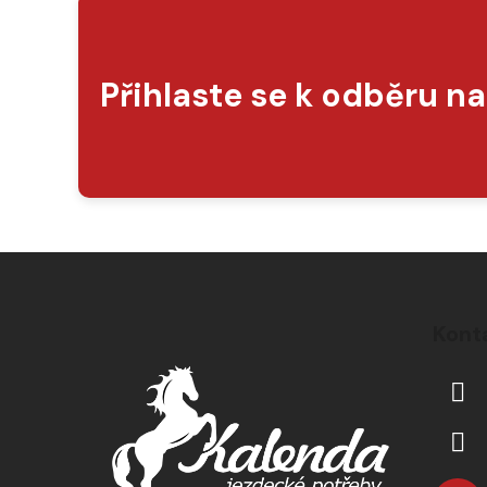
Přihlaste se k odběru n
Z
á
Kont
p
a
t
í