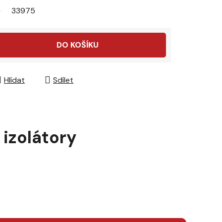
33975
DO KOŠÍKU
Hlídat
Sdílet
 izolátory