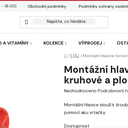
 - 18:00)
Obchodní podmínky
Podmínky ochrany osobní
Kontakty
Tabulky velik
 A VITAMÍNY
KOLEKCE
VÝPRODEJ
OST
Domů
/
STÁJ
/
Montážní hlavice červen
Montážní hla
kruhové a plo
Průměrné
Neohodnoceno
Podrobnosti 
hodnocení
Montážní hlavice slouží k šrou
produktu
pomocí aku vrtačky.
je
0,0
Dostupnost