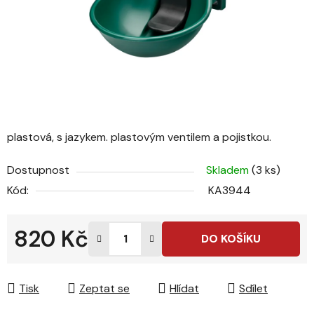
plastová, s jazykem. plastovým ventilem a pojistkou.
Dostupnost
Skladem
(3 ks)
Kód:
KA3944
820 Kč
DO KOŠÍKU
Měrná cena:
Tisk
Zeptat se
Hlídat
Sdílet