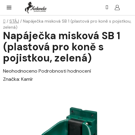
Přejít
Hledat
NÁK
KOŠ
na
obsah
Domů
/
STÁJ
/
Napáječka misková SB 1 (plastová pro koně s pojistkou,
zelená)
Napáječka misková SB 1
(plastová pro koně s
pojistkou, zelená)
Průměrné
Neohodnoceno
Podrobnosti hodnocení
hodnocení
Značka:
Kamír
produktu
je
0,0
z
5
hvězdiček.