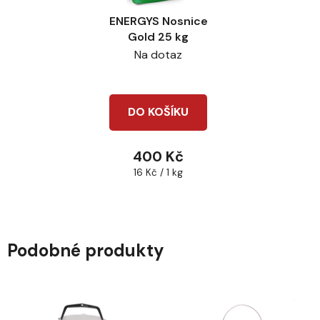
ENERGYS Nosnice
Gold 25 kg
Na dotaz
DO KOŠÍKU
400 Kč
Měrná
16 Kč / 1 kg
cena:
Podobné produkty