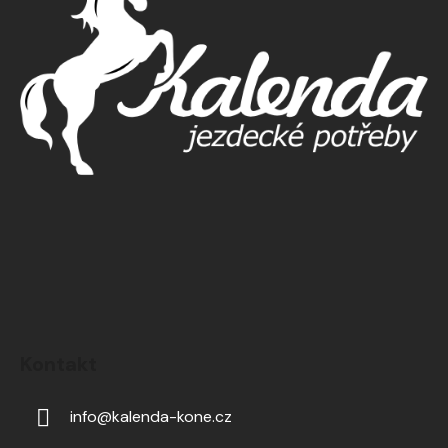
Kontakt
info
@
kalenda-kone.cz