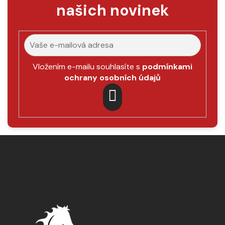
našich novinek
Vložením e-mailu souhlasíte s
podmínkami
ochrany osobních údajů
PŘIHLÁSIT
SE
Z
á
p
a
t
í