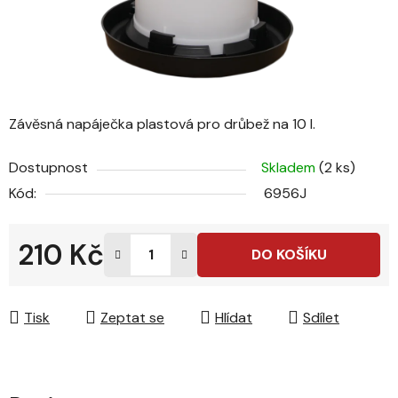
Závěsná napáječka plastová pro drůbež na 10 l.
Dostupnost
Skladem
(2 ks)
Kód:
6956J
210 Kč
DO KOŠÍKU
Měrná cena:
Tisk
Zeptat se
Hlídat
Sdílet