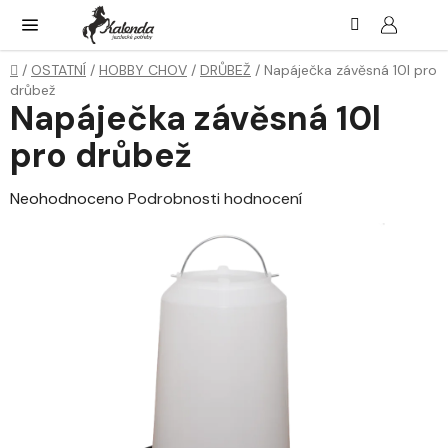
Přejít
Hledat
NÁK
KOŠ
na
obsah
Domů
/
OSTATNÍ
/
HOBBY CHOV
/
DRŮBEŽ
/
Napáječka závěsná 10l pro
drůbež
Napáječka závěsná 10l
pro drůbež
Průměrné
Neohodnoceno
Podrobnosti hodnocení
hodnocení
produktu
je
0,0
z
5
hvězdiček.