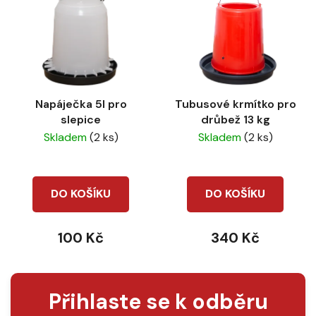
Napáječka 5l pro
Tubusové krmítko pro
slepice
drůbež 13 kg
Skladem
(2 ks)
Skladem
(2 ks)
DO KOŠÍKU
DO KOŠÍKU
100 Kč
340 Kč
Přihlaste se k odběru