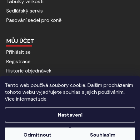
Tabulky velikostí
Sedlářský servis
Pasování sedel pro koně
MŮJ ÚČET
Přihlásit se
Registrace
Historie objednávek
Tento web používá soubory cookie. Dalším procházením
tohoto webu vyjadřujete souhlas s jejich používáním..
Více informací
zde
.
Nastavení
Vytvořil Shoptet
|
Anque Media
Odmítnout
Souhlasím
Copyright 2026
Jezdecké potřeby | Kalenda koně
. Všechna
Sleva 5% pro registrované zákazníky.