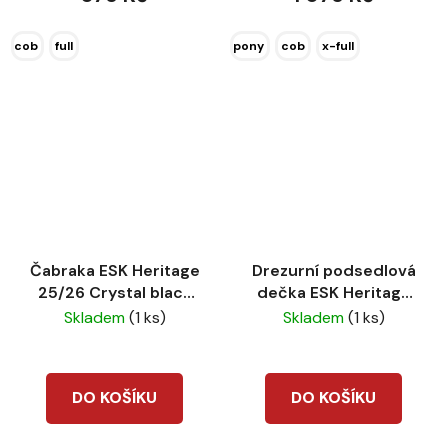
cob
full
pony
cob
x-full
Čabraka ESK Heritage
Drezurní podsedlová
25/26 Crystal black
dečka ESK Heritage
truffle
25/26 Cotton black
Skladem
(1 ks)
Skladem
(1 ks)
truffle
DO KOŠÍKU
DO KOŠÍKU