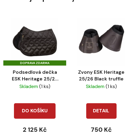
DOPRAVA ZDARMA
Podsedlová dečka
Zvony ESK Heritage
ESK Heritage 25/26
25/26 Black truffle
Satin Jewel VS black
Skladem
(1 ks)
Skladem
(1 ks)
truffle
DO KOŠÍKU
DETAIL
2 125 Kč
750 Kč