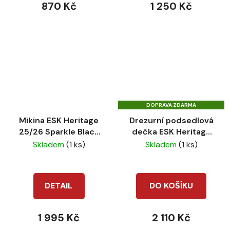
870 Kč
1 250 Kč
DOPRAVA ZDARMA
Mikina ESK Heritage
Drezurní podsedlová
25/26 Sparkle Black
dečka ESK Heritage
truffle
25/26 Bicross
Skladem
(1 ks)
Skladem
(1 ks)
mattgloss Black
truffle
DETAIL
DO KOŠÍKU
1 995 Kč
2 110 Kč