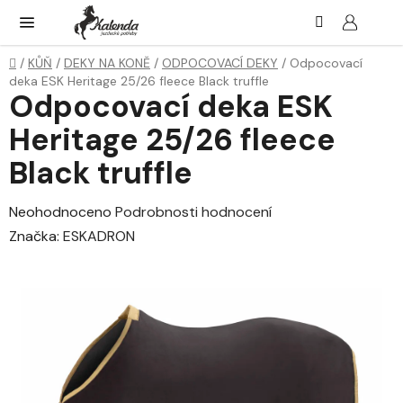
Přejít
Hledat
NÁK
KOŠ
na
obsah
Domů
/
KŮŇ
/
DEKY NA KONĚ
/
ODPOCOVACÍ DEKY
/
Odpocovací
deka ESK Heritage 25/26 fleece Black truffle
Odpocovací deka ESK
Heritage 25/26 fleece
Black truffle
Průměrné
Neohodnoceno
Podrobnosti hodnocení
hodnocení
Značka:
ESKADRON
produktu
je
0,0
z
5
hvězdiček.