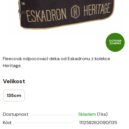
DOPRAVA
ZDARMA
Fleecová odpocovací deka od Eskadronu z kolekce
Heritage.
Velikost
135cm
Dostupnost
Skladem
(1 ks)
Kód:
111258262090/135