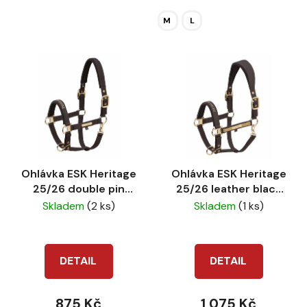
M
L
Ohlávka ESK Heritage
Ohlávka ESK Heritage
25/26 double pin
25/26 leather black
black truffle
truffle
Skladem
(2 ks)
Skladem
(1 ks)
DETAIL
DETAIL
875 Kč
1 075 Kč