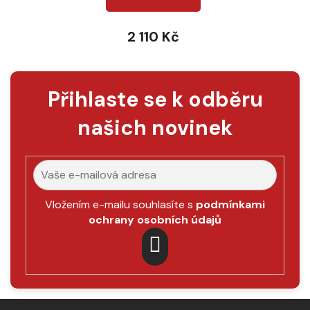
2 110 Kč
Přihlaste se k odběru
našich novinek
Vložením e-mailu souhlasíte s
podmínkami
ochrany osobních údajů
PŘIHLÁSIT
SE
Z