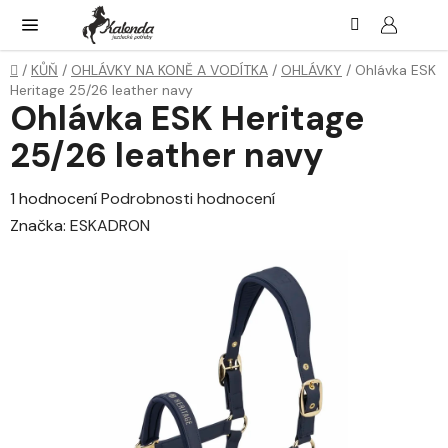
Přejít
Hledat
NÁK
KOŠ
na
obsah
Domů
/
KŮŇ
/
OHLÁVKY NA KONĚ A VODÍTKA
/
OHLÁVKY
/
Ohlávka ESK
Heritage 25/26 leather navy
Ohlávka ESK Heritage
25/26 leather navy
Průměrné
1 hodnocení
Podrobnosti hodnocení
hodnocení
Značka:
ESKADRON
produktu
je
5,0
z
5
hvězdiček.