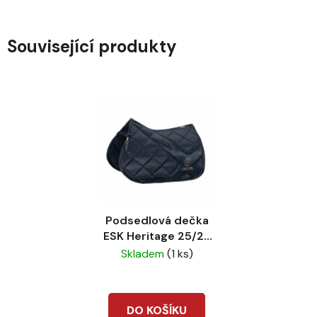
Související produkty
Podsedlová dečka
ESK Heritage 25/26
Bicross mattgloss
Skladem
(1 ks)
Navy
DO KOŠÍKU