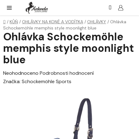
Přejít
Hledat
NÁK
KOŠ
na
obsah
Domů
/
KŮŇ
/
OHLÁVKY NA KONĚ A VODÍTKA
/
OHLÁVKY
/
Ohlávka
Schockemöhle memphis style moonlight blue
Ohlávka Schockemöhle
memphis style moonlight
blue
Průměrné
Neohodnoceno
Podrobnosti hodnocení
hodnocení
Značka:
Schockemöhle Sports
produktu
je
0,0
z
5
hvězdiček.