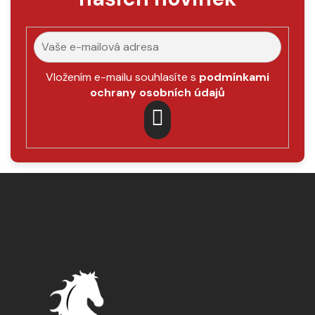
Vložením e-mailu souhlasíte s
podmínkami
ochrany osobních údajů
PŘIHLÁSIT
SE
Z
á
p
a
t
í