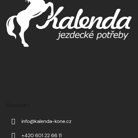
Kontakt
info
@
kalenda-kone.cz
+420 601 22 66 11