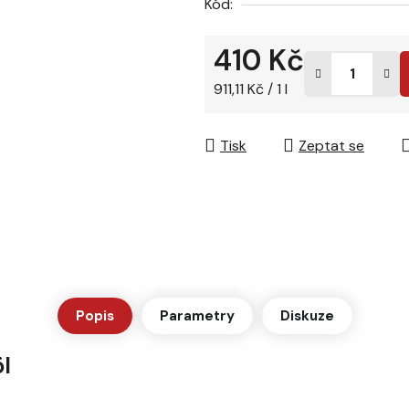
Kód:
5
hvězdiček.
410 Kč
Měrná cena:
911,11 Kč / 1 l
Tisk
Zeptat se
Popis
Parametry
Diskuze
l