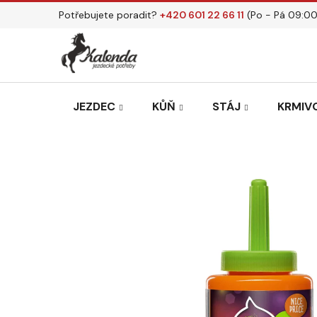
Přejít
Potřebujete poradit?
+420 601 22 66 11
(Po - Pá 09:00
na
obsah
JEZDEC
KŮŇ
STÁJ
KRMIVO