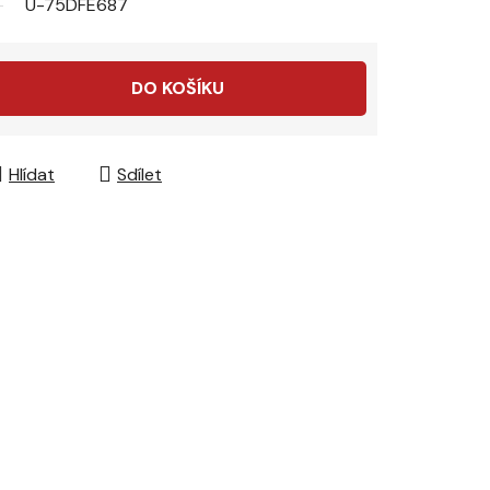
U-75DFE687
DO KOŠÍKU
Hlídat
Sdílet