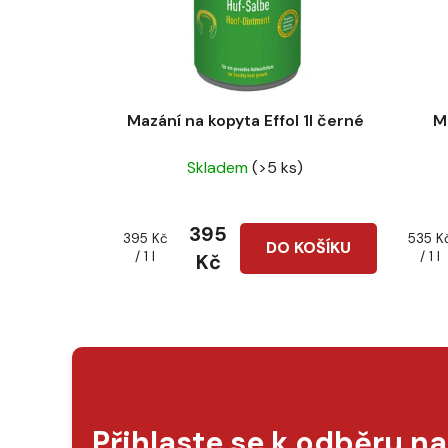
Mazání na kopyta Effol 1l černé
M
Skladem
(>5 ks)
395
Měrná
Měrná
395 Kč
535 K
DO KOŠÍKU
cena:
cena:
/ 1 l
/ 1 l
Kč
Přihlaste se k odběru n