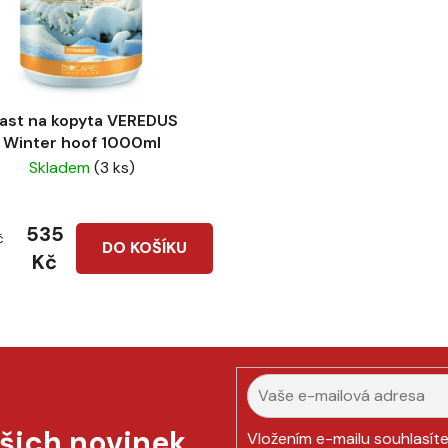
ast na kopyta VEREDUS
Winter hoof 1000ml
Skladem
(3 ks)
535
č
DO KOŠÍKU
Kč
ašich novinek
Vložením e-mailu souhlasít