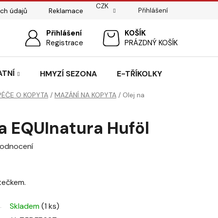
CZK
Přihlášení
ch údajů
Reklamace
ostí
Sedlářský servis
Přihlášení
Pasování sedel pro koně
NÁKUPNÍ
Registrace
PRÁZDNÝ KOŠÍK
KOŠÍK
ATNÍ
HMYZÍ SEZONA
E-TŘÍKOLKY
PÉČE O KOPYTA
/
MAZÁNÍ NA KOPYTA
/
Olej na
a EQUInatura Huföl
hodnocení
ětečkem.
Skladem
(1 ks)