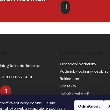
PŘIHLÁSIT
SE
akt
Informace pro vás
Obchodní podmínky
info
@
kalenda-kone.cz
Podmínky ochrany osobních
+420 601 22 66 11
Reklamace
Kontakty
Tabulky velikostí
Sedlářský servis
oužívá soubory cookie. Dalším
Odmítnout
S
Pasování sedel pro koně
 tohoto webu vyjadřujete souhlas s