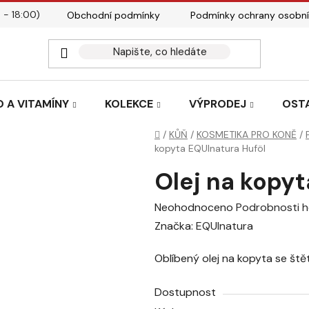
 - 18:00)
Obchodní podmínky
Podmínky ochrany osobní
Kontakty
Tabulky velik
 A VITAMÍNY
KOLEKCE
VÝPRODEJ
OST
Domů
/
KŮŇ
/
KOSMETIKA PRO KONĚ
/
kopyta EQUInatura Huföl
Olej na kopyt
Průměrné
Neohodnoceno
Podrobnosti 
hodnocení
Značka:
EQUInatura
produktu
Oblíbený olej na kopyta se št
je
0,0
Dostupnost
z