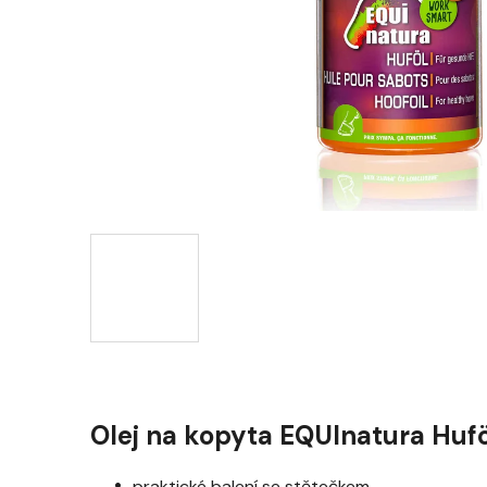
Olej na kopyta EQUInatura Hufö
praktické balení se stětečkem