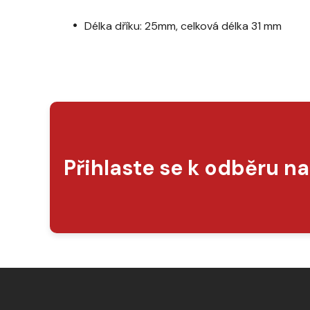
Délka dříku: 25mm, celková délka 31 mm
Přihlaste se k odběru n
Z
á