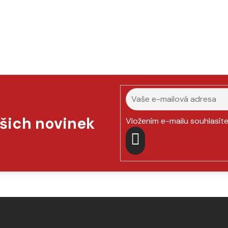
ašich novinek
Vložením e-mailu souhlasít
PŘIHLÁSIT
SE