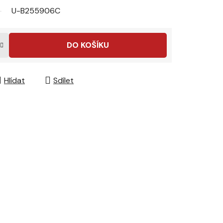
U-B255906C
DO KOŠÍKU
Hlídat
Sdílet