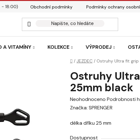
 - 18:00)
Obchodní podmínky
Podmínky ochrany osobní
Kontakty
Tabulky velik
 A VITAMÍNY
KOLEKCE
VÝPRODEJ
OST
Domů
/
JEZDEC
/
Ostruhy Ultra fit gr
Ostruhy Ultra
25mm black
Průměrné
Neohodnoceno
Podrobnosti 
hodnocení
Značka:
SPRENGER
produktu
délka dříku 25 mm
je
0,0
Dostupnost