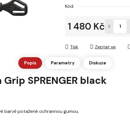
z
Kód:
5
hvězdiček.
1 480 Kč
Měrná cena:
Tisk
Zeptat se
Popis
Parametry
Diskuze
ra Grip SPRENGER black
tové barvě potažené ochrannou gumou.