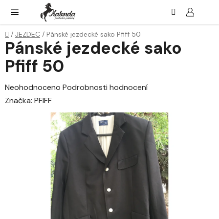
Přejít
Hledat
NÁK
KOŠ
na
obsah
Domů
/
JEZDEC
/
Pánské jezdecké sako Pfiff 50
Pánské jezdecké sako
Pfiff 50
Průměrné
Neohodnoceno
Podrobnosti hodnocení
hodnocení
Značka:
PFIFF
produktu
je
0,0
z
5
hvězdiček.