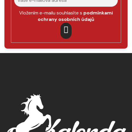
Vložením e-mailu souhlasíte s
podmínkami
ochrany osobních údajů
PŘIHLÁSIT
SE
Z
á
p
a
t
í