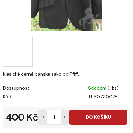
Klasické černé pánské sako od Pfiff.
Dostupnost
Skladem
(1 ks)
Kód:
U-F0730C2F
400 Kč
DO KOŠÍKU
Měrná cena: