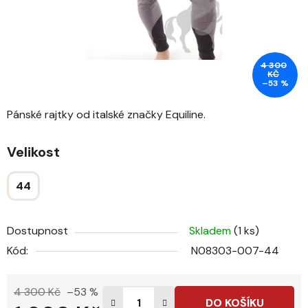
4 300
KČ
–53 %
Pánské rajtky od italské značky Equiline.
Velikost
44
Dostupnost
Skladem
(1 ks)
Kód:
N08303-007-44
4 300 Kč
–53 %
DO KOŠÍKU