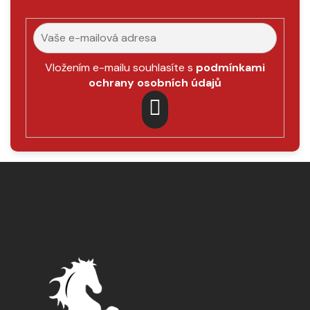
Vložením e-mailu souhlasíte s
podmínkami
ochrany osobních údajů
PŘIHLÁSIT
SE
Z
á
p
a
t
í