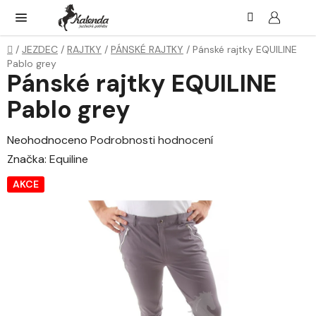
Přejít
Hledat
NÁK
KOŠ
na
obsah
Domů
/
JEZDEC
/
RAJTKY
/
PÁNSKÉ RAJTKY
/
Pánské rajtky EQUILINE
Pablo grey
Pánské rajtky EQUILINE
Pablo grey
Průměrné
Neohodnoceno
Podrobnosti hodnocení
hodnocení
Značka:
Equiline
produktu
AKCE
je
0,0
z
5
hvězdiček.