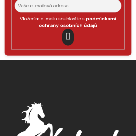
Vložením e-mailu souhlasíte s
podmínkami
ochrany osobních údajů
PŘIHLÁSIT
SE
Z
á
p
a
t
í