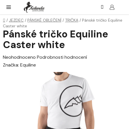
Přejít
Hledat
NÁK
KOŠ
na
obsah
Domů
/
JEZDEC
/
PÁNSKÉ OBLEČENÍ
/
TRIČKA
/
Pánské tričko Equiline
Caster white
Pánské tričko Equiline
Caster white
Průměrné
Neohodnoceno
Podrobnosti hodnocení
hodnocení
Značka:
Equiline
produktu
je
0,0
z
5
hvězdiček.