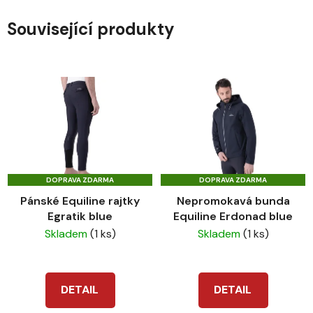
Související produkty
DOPRAVA ZDARMA
DOPRAVA ZDARMA
Pánské Equiline rajtky
Nepromokavá bunda
Egratik blue
Equiline Erdonad blue
Skladem
(1 ks)
Skladem
(1 ks)
DETAIL
DETAIL