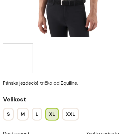
Pánské jezdecké tričko od Equiline.
Velikost
S
M
L
XL
XXL
Dostupnost
Zvolte variantu