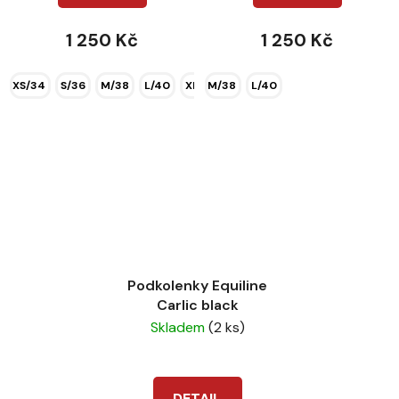
1 250 Kč
1 250 Kč
XS/34
S/36
M/38
L/40
XL/42
M/38
XXL/44
L/40
Podkolenky Equiline
Carlic black
Skladem
(2 ks)
DETAIL