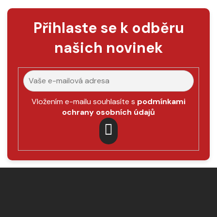
Přihlaste se k odběru
našich novinek
Vložením e-mailu souhlasíte s
podmínkami
ochrany osobních údajů
PŘIHLÁSIT
SE
Z
á
p
a