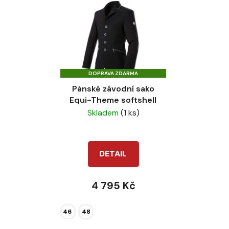
DOPRAVA ZDARMA
Pánské závodní sako
Equi-Theme softshell
Skladem
(1 ks)
DETAIL
4 795 Kč
46
48