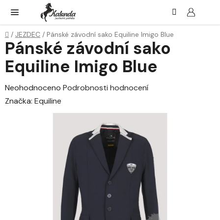
Přejít
Hledat
NÁK
KOŠ
na
obsah
Domů
/
JEZDEC
/
Pánské závodní sako Equiline Imigo Blue
Pánské závodní sako
Equiline Imigo Blue
Průměrné
Neohodnoceno
Podrobnosti hodnocení
hodnocení
Značka:
Equiline
produktu
je
0,0
z
5
hvězdiček.