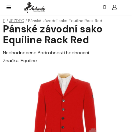
Přejít
Hledat
NÁK
KOŠ
na
obsah
Domů
/
JEZDEC
/
Pánské závodní sako Equiline Rack Red
Pánské závodní sako
Equiline Rack Red
Průměrné
Neohodnoceno
Podrobnosti hodnocení
hodnocení
Značka:
Equiline
produktu
je
0,0
z
5
hvězdiček.