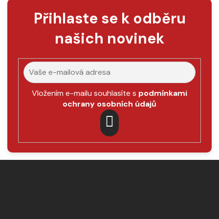
Přihlaste se k odběru
našich novinek
Vložením e-mailu souhlasíte s
podmínkami
ochrany osobních údajů
PŘIHLÁSIT
SE
Z
á
p
a
t