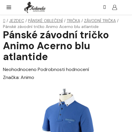
Přejít
Hledat
NÁK
KOŠ
na
obsah
Domů
/
JEZDEC
/
PÁNSKÉ OBLEČENÍ
/
TRIČKA
/
ZÁVODNÍ TRIČKA
/
Pánské závodní tričko Animo Acerno blu atlantide
Pánské závodní tričko
Animo Acerno blu
atlantide
Průměrné
Neohodnoceno
Podrobnosti hodnocení
hodnocení
Značka:
Animo
produktu
je
0,0
z
5
hvězdiček.