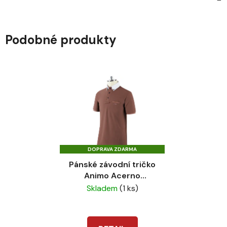
Podobné produkty
DOPRAVA ZDARMA
Pánské závodní tričko
Animo Acerno
maronne choco
Skladem
(1 ks)