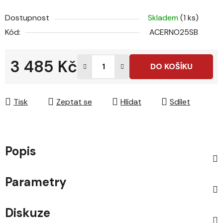
Dostupnost
Skladem
(1 ks)
Kód:
ACERNO25SB
3 485 Kč
DO KOŠÍKU
Měrná cena:
Tisk
Zeptat se
Hlídat
Sdílet
Popis
Parametry
Diskuze