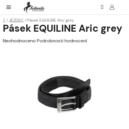
Přejít
Hledat
NÁK
KOŠ
na
obsah
Domů
/
JEZDEC
/
Pásek EQUILINE Aric grey
Pásek EQUILINE Aric grey
Průměrné
Neohodnoceno
Podrobnosti hodnocení
hodnocení
produktu
je
0,0
z
5
hvězdiček.