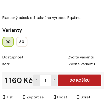
Elastický pásek od italského výrobce Equiline.
Varianty
90
80
Dostupnost
Zvolte variantu
Kód:
Zvolte variantu
1 160 Kč
DO KOŠÍKU
Měrná cena:
Tisk
Zeptat se
Hlídat
Sdílet