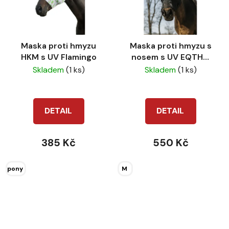
Maska proti hmyzu
Maska proti hmyzu s
HKM s UV Flamingo
nosem s UV EQTHM
SOFT COMPLET
Skladem
(1 ks)
Skladem
(1 ks)
DETAIL
DETAIL
385 Kč
550 Kč
pony
M