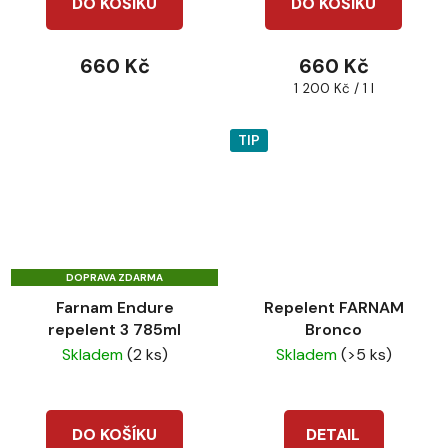
DO KOŠÍKU
DO KOŠÍKU
660 Kč
660 Kč
Měrná
1 200 Kč / 1 l
cena:
TIP
DOPRAVA ZDARMA
Farnam Endure
Repelent FARNAM
repelent 3 785ml
Bronco
Skladem
(2 ks)
Skladem
(>5 ks)
DO KOŠÍKU
DETAIL