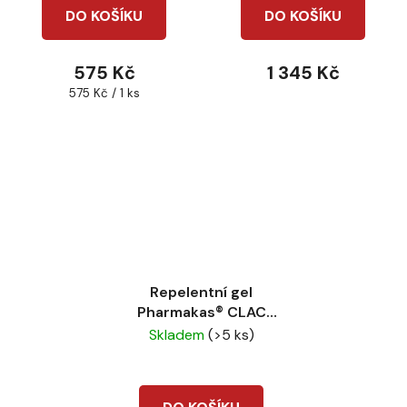
DO KOŠÍKU
DO KOŠÍKU
575 Kč
1 345 Kč
Měrná
575 Kč / 1 ks
cena:
Repelentní gel
Pharmakas® CLAC
500ml
Skladem
(>5 ks)