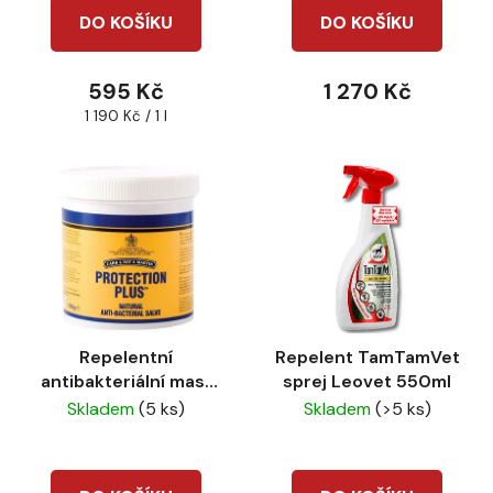
DO KOŠÍKU
DO KOŠÍKU
595 Kč
1 270 Kč
Měrná
1 190 Kč / 1 l
cena:
Repelentní
Repelent TamTamVet
antibakteriální mast
sprej Leovet 550ml
Protection plus
Skladem
(5 ks)
Skladem
(>5 ks)