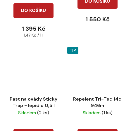
DO KOŠÍKU
je
DO KOŠÍKU
5,0
1 550 Kč
z
1 395 Kč
5
Měrná
1,47 Kč / 1 l
hvězdiček.
cena:
TIP
Past na ovády Sticky
Repelent Tri-Tec 14d
Trap - lepidlo 0,5 l
946m
Skladem
(2 ks)
Skladem
(1 ks)