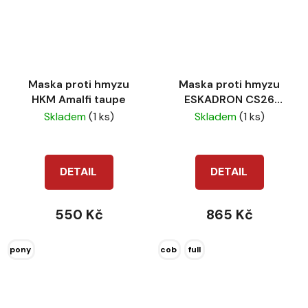
Maska proti hmyzu
Maska proti hmyzu
HKM Amalfi taupe
ESKADRON CS26
Mesh Pro tube
Skladem
(1 ks)
Skladem
(1 ks)
DETAIL
DETAIL
550 Kč
865 Kč
pony
cob
full