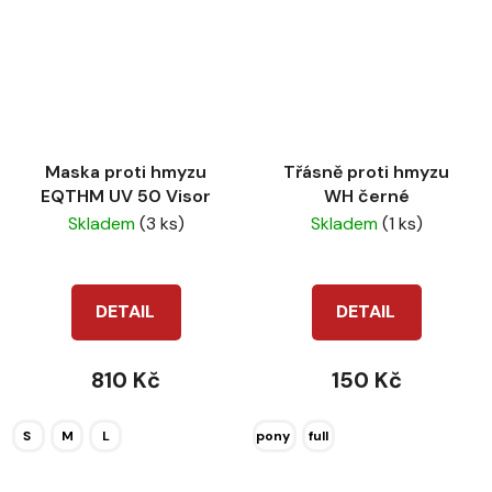
Maska proti hmyzu
Třásně proti hmyzu
EQTHM UV 50 Visor
WH černé
Skladem
(3 ks)
Skladem
(1 ks)
DETAIL
DETAIL
810 Kč
150 Kč
S
M
L
pony
full