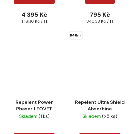
4 395 Kč
795 Kč
Měrná
Měrná
1 161,16 Kč / 1 l
840,38 Kč / 1 l
cena:
cena:
946ml
Repelent Power
Repelent Ultra Shield
Phaser LEOVET
Absorbine
Skladem
(1 ks)
Skladem
(>5 ks)