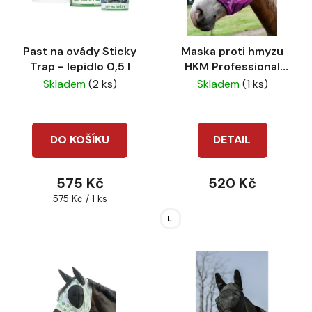
Past na ovády Sticky
Maska proti hmyzu
Trap - lepidlo 0,5 l
HKM Professional
lavender
Skladem
(2 ks)
Skladem
(1 ks)
DO KOŠÍKU
DETAIL
575 Kč
520 Kč
Měrná
575 Kč / 1 ks
cena:
L