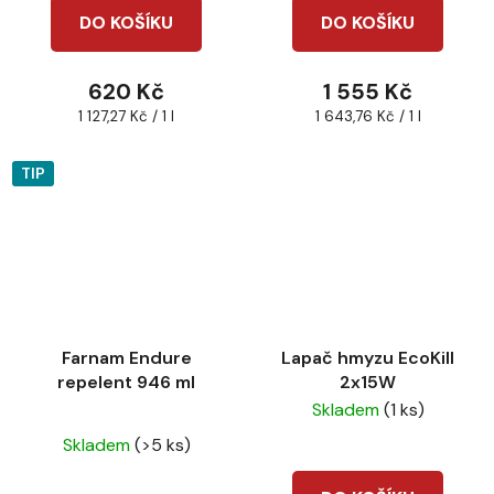
DO KOŠÍKU
DO KOŠÍKU
620 Kč
1 555 Kč
Měrná
Měrná
1 127,27 Kč / 1 l
1 643,76 Kč / 1 l
cena:
cena:
TIP
Farnam Endure
Lapač hmyzu EcoKill
repelent 946 ml
2x15W
Skladem
(1 ks)
Průměrné
Skladem
(>5 ks)
hodnocení
produktu