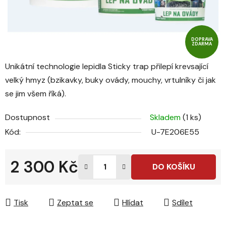
DOPRAVA
ZDARMA
Unikátní technologie lepidla Sticky trap přilepí krevsající
velký hmyz (bzikavky, buky ovády, mouchy, vrtulníky či jak
se jim všem říká).
Dostupnost
Skladem
(1 ks)
Kód:
U-7E206E55
2 300 Kč
DO KOŠÍKU
Měrná cena:
Tisk
Zeptat se
Hlídat
Sdílet