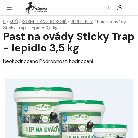
Přejít
Hledat
NÁK
KOŠ
na
obsah
Domů
/
KŮŇ
/
KOSMETIKA PRO KONĚ
/
REPELENTY
/
Past na ovády
Sticky Trap - lepidlo 3,5 kg
Past na ovády Sticky Trap
- lepidlo 3,5 kg
Průměrné
Neohodnoceno
Podrobnosti hodnocení
hodnocení
produktu
je
0,0
z
5
hvězdiček.