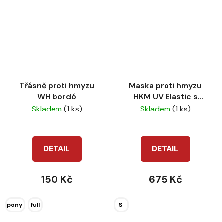
Třásně proti hmyzu
Maska proti hmyzu
WH bordó
HKM UV Elastic s
nosem mud grey
Skladem
(1 ks)
Skladem
(1 ks)
DETAIL
DETAIL
150 Kč
675 Kč
pony
full
S