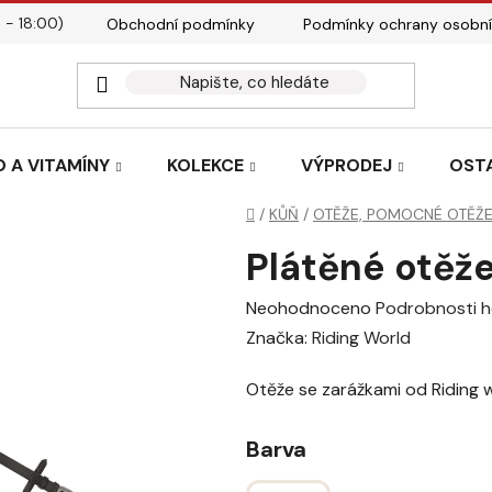
 - 18:00)
Obchodní podmínky
Podmínky ochrany osobní
Kontakty
Tabulky velik
 A VITAMÍNY
KOLEKCE
VÝPRODEJ
OST
Domů
/
KŮŇ
/
OTĚŽE, POMOCNÉ OTĚŽ
Plátěné otěž
Průměrné
Neohodnoceno
Podrobnosti 
hodnocení
Značka:
Riding World
produktu
Otěže se zarážkami od Riding w
je
0,0
Barva
z
5