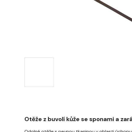
Otěže z buvolí kůže se sponami a zar
Odolné otěže s pevnou tkaninou v oblasti úchopu, k