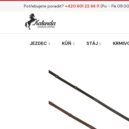
Přejít
Potřebujete poradit?
+420 601 22 66 11
(Po - Pá 09:00
na
obsah
JEZDEC
KŮŇ
STÁJ
KRMIVO