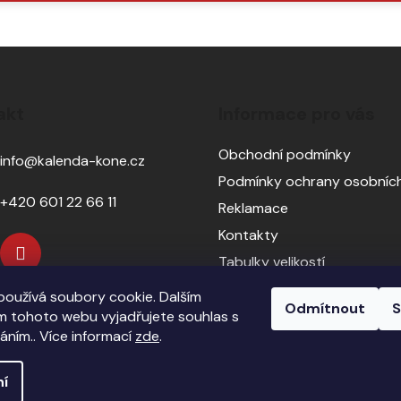
SE
akt
Informace pro vás
Obchodní podmínky
info
@
kalenda-kone.cz
Podmínky ochrany osobních
+420 601 22 66 11
Reklamace
Kontakty
Tabulky velikostí
Sedlářský servis
oužívá soubory cookie. Dalším
Odmítnout
S
Pasování sedel pro koně
 tohoto webu vyjadřujete souhlas s
váním.. Více informací
zde
.
ní