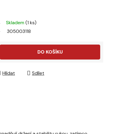
Skladem
(1 ks)
305003118
DO KOŠÍKU
Hlídat
Sdílet
nadňují držení a stabilitu rukou, zatímco