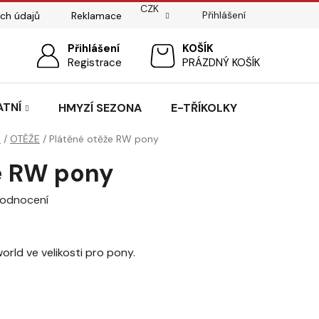
CZK
Přihlášení
ch údajů
Reklamace
ostí
Sedlářský servis
Přihlášení
Pasování sedel pro koně
NÁKUPNÍ
Registrace
PRÁZDNÝ KOŠÍK
KOŠÍK
ATNÍ
HMYZÍ SEZONA
E-TŘÍKOLKY
E
/
OTĚŽE
/
Plátěné otěže RW pony
e RW pony
hodnocení
orld ve velikosti pro pony.