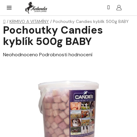
Přejít
Hledat
NÁK
KOŠ
na
obsah
Domů
/
KRMIVO A VITAMÍNY
/
Pochoutky Candies kyblík 500g BABY
Pochoutky Candies
kyblík 500g BABY
Průměrné
Neohodnoceno
Podrobnosti hodnocení
hodnocení
produktu
je
0,0
z
5
hvězdiček.