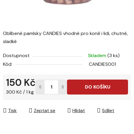
Oblíbené pamlsky CANDIES vhodné pro koně i lidi, chutné,
sladké
Dostupnost
Skladem
(3 ks)
Kód:
CANDIES001
150 Kč
DO KOŠÍKU
Měrná cena:
300 Kč / 1 kg
Tisk
Zeptat se
Hlídat
Sdílet