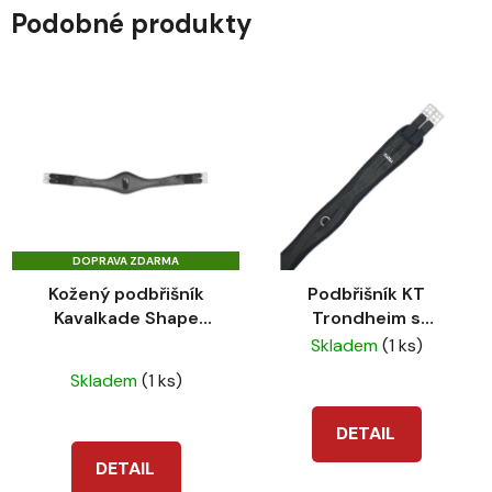
Podobné produkty
DOPRAVA ZDARMA
Kožený podbřišník
Podbřišník KT
Kavalkade Shape
Trondheim s
black
paměťovou pěnou
Skladem
(1 ks)
Průměrné
Skladem
(1 ks)
hodnocení
produktu
DETAIL
je
DETAIL
5,0