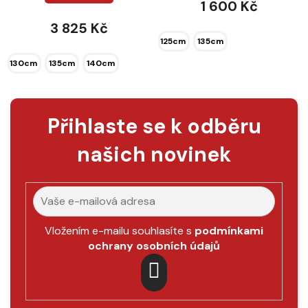
1 600 Kč
z
3 825 Kč
5
125cm
135cm
hvězdiček.
130cm
135cm
140cm
Přihlaste se k odběru
našich novinek
Vložením e-mailu souhlasíte s
podmínkami
ochrany osobních údajů
PŘIHLÁSIT