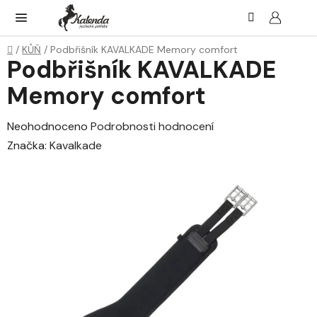
Přejít
Hledat
NÁK
KOŠ
na
obsah
Domů
/
KŮŇ
/
Podbřišník KAVALKADE Memory comfort
Podbřišník KAVALKADE
Memory comfort
Průměrné
Neohodnoceno
Podrobnosti hodnocení
hodnocení
Značka:
Kavalkade
produktu
je
0,0
z
5
hvězdiček.