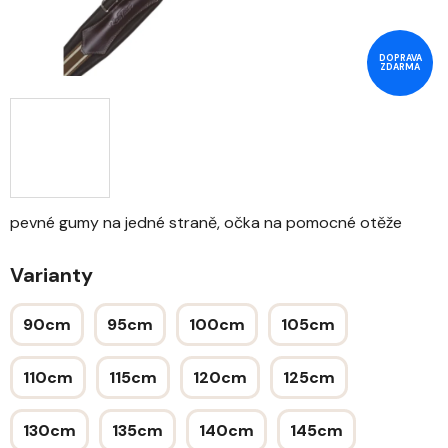
DOPRAVA
ZDARMA
pevné gumy na jedné straně, očka na pomocné otěže
Varianty
90cm
95cm
100cm
105cm
110cm
115cm
120cm
125cm
130cm
135cm
140cm
145cm