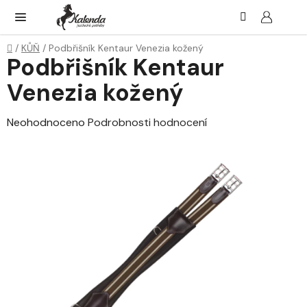
Přejít
Hledat
NÁK
KOŠ
na
obsah
Domů
/
KŮŇ
/
Podbřišník Kentaur Venezia kožený
Podbřišník Kentaur
Venezia kožený
Průměrné
Neohodnoceno
Podrobnosti hodnocení
hodnocení
produktu
je
0,0
z
5
hvězdiček.