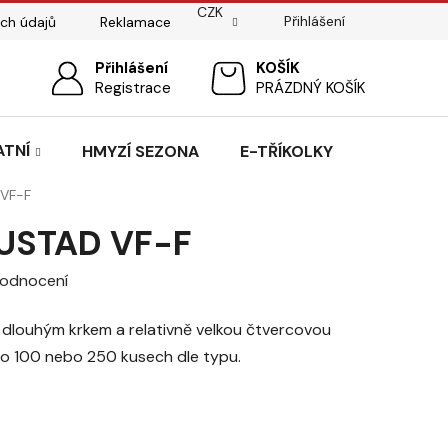
CZK
Přihlášení
ch údajů
Reklamace
ostí
Sedlářský servis
Přihlášení
Pasování sedel pro koně
NÁKUPNÍ
Registrace
PRÁZDNÝ KOŠÍK
KOŠÍK
ATNÍ
HMYZÍ SEZONA
E-TŘÍKOLKY
VF-F
USTAD VF-F
hodnocení
s dlouhým krkem a relativně velkou čtvercovou
po 100 nebo 250 kusech dle typu.