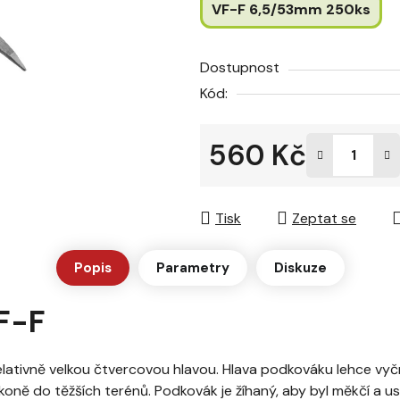
VF-F 6,5/53mm 250ks
hvězdiček.
Dostupnost
Kód:
560 Kč
Měrná cena:
Tisk
Zeptat se
Popis
Parametry
Diskuze
F-F
elativně velkou čtvercovou hlavou. Hlava podkováku lehce vyč
koně do těžších terénů. Podkovák je žíhaný, aby byl měkčí a 