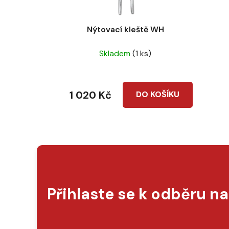
Nýtovací kleště WH
Skladem
(1 ks)
1 020 Kč
DO KOŠÍKU
Přihlaste se k odběru n