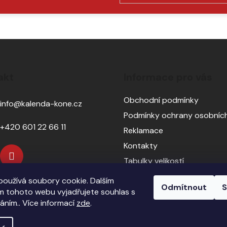
SE
akt
Informace pro vás
Obchodní podmínky
info
@
kalenda-kone.cz
Podmínky ochrany osobních
+420 601 22 66 11
Reklamace
Kontakty
Tabulky velikostí
Sedlářský servis
oužívá soubory cookie. Dalším
Odmítnout
S
Pasování sedel pro koně
 tohoto webu vyjadřujete souhlas s
váním.. Více informací
zde
.