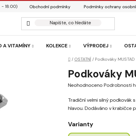
 - 18:00)
Obchodní podmínky
Podmínky ochrany osobní
Kontakty
Tabulky velik
 A VITAMÍNY
KOLEKCE
VÝPRODEJ
OST
Domů
/
OSTATNÍ
/
Podkováky MUSTAD 
Podkováky M
Průměrné
Neohodnoceno
Podrobnosti 
hodnocení
Tradiční velmi silný podkovák 
produktu
hlavou. Dodáváno v krabičce 
je
0,0
Varianty
z
5