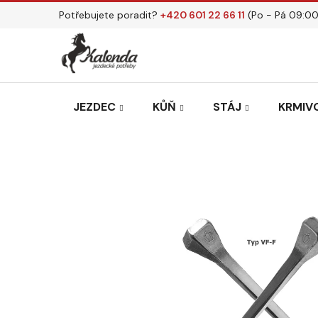
Přejít
Potřebujete poradit?
+420 601 22 66 11
(Po - Pá 09:00
na
obsah
JEZDEC
KŮŇ
STÁJ
KRMIVO