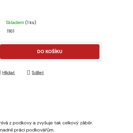
Skladem
(1 ks)
1161
DO KOŠÍKU
Hlídat
Sdílet
nívá z podkovy a zvyšuje tak celkový záběr.
usnadnil práci podkovářům.