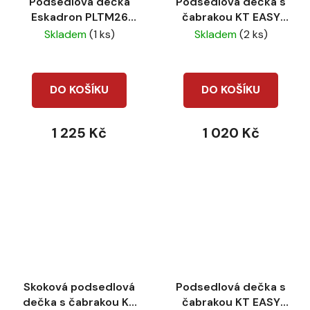
Podsedlová dečka
Podsedlová dečka s
Eskadron PLTM26
čabrakou KT EASY
Cotton VS Pale grey
Fresh pink
Skladem
(1 ks)
Skladem
(2 ks)
DO KOŠÍKU
DO KOŠÍKU
1 225 Kč
1 020 Kč
Skoková podsedlová
Podsedlová dečka s
dečka s čabrakou KT
čabrakou KT EASY