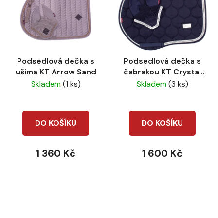
Podsedlová dečka s
Podsedlová dečka s
ušima KT Arrow Sand
čabrakou KT Crystal
navy
Skladem
(1 ks)
Skladem
(3 ks)
DO KOŠÍKU
DO KOŠÍKU
1 360 Kč
1 600 Kč