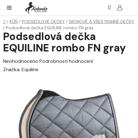
Přejít
Hledat
NÁK
KOŠ
na
obsah
Domů
/
KŮŇ
/
PODSEDLOVÉ DEČKY
/
SKOKOVÉ A VŠESTRANNÉ DEČKY
/
Podsedlová dečka EQUILINE rombo FN gray
Podsedlová dečka
EQUILINE rombo FN gray
Průměrné
Neohodnoceno
Podrobnosti hodnocení
hodnocení
Značka:
Equiline
produktu
je
0,0
z
5
hvězdiček.