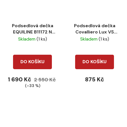
Podsedlová dečka
Podsedlová dečka
EQUILINE B11172 N
Covalliero Lux VS
white
Light berry
Skladem
(1 ks)
Skladem
(1 ks)
DO KOŠÍKU
DO KOŠÍKU
1 690 Kč
875 Kč
2 550 Kč
(–33 %)