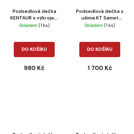
Podsedlová dečka
Podsedlová dečka s
KENTAUR s výkrojem
ušima KT Samet
tm. modrá
Flower Navy
Skladem
(1 ks)
Skladem
(1 ks)
DO KOŠÍKU
DO KOŠÍKU
980 Kč
1 700 Kč