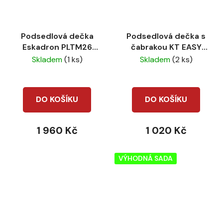
Podsedlová dečka
Podsedlová dečka s
Eskadron PLTM26
čabrakou KT EASY
Mattgloss contrast
Navy
Skladem
(1 ks)
Skladem
(2 ks)
VS Pale grey
DO KOŠÍKU
DO KOŠÍKU
1 960 Kč
1 020 Kč
VÝHODNÁ SADA