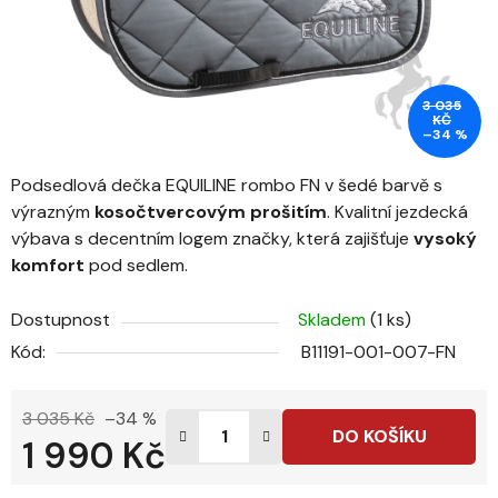
3 035
KČ
–34 %
Podsedlová dečka EQUILINE rombo FN v šedé barvě s
výrazným
kosočtvercovým prošitím
. Kvalitní jezdecká
výbava s decentním logem značky, která zajišťuje
vysoký
komfort
pod sedlem.
Dostupnost
Skladem
(1 ks)
Kód:
B11191-001-007-FN
3 035 Kč
–34 %
DO KOŠÍKU
1 990 Kč
Měrná cena: