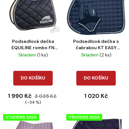
Podsedlová dečka
Podsedlová dečka s
EQUILINE rombo FN
čabrakou KT EASY
blue
Dark blue
Skladem
(1 ks)
Skladem
(2 ks)
DO KOŠÍKU
DO KOŠÍKU
1 990 Kč
1 020 Kč
3 035 Kč
(–34 %)
VÝHODNÁ SADA
VÝHODNÁ SADA