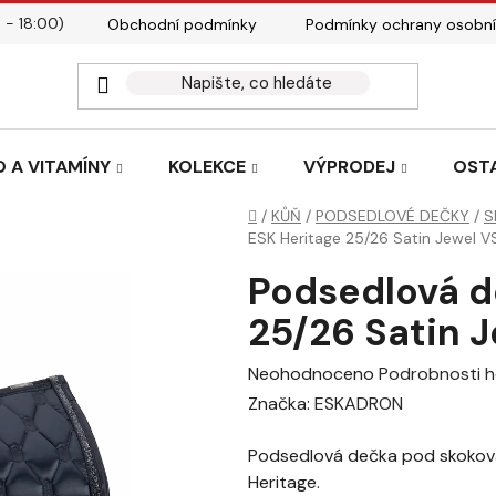
 - 18:00)
Obchodní podmínky
Podmínky ochrany osobní
Kontakty
Tabulky velik
 A VITAMÍNY
KOLEKCE
VÝPRODEJ
OST
Domů
/
KŮŇ
/
PODSEDLOVÉ DEČKY
/
S
ESK Heritage 25/26 Satin Jewel V
Podsedlová d
25/26 Satin 
Průměrné
Neohodnoceno
Podrobnosti 
hodnocení
Značka:
ESKADRON
produktu
Podsedlová dečka pod skoková
je
Heritage.
0,0