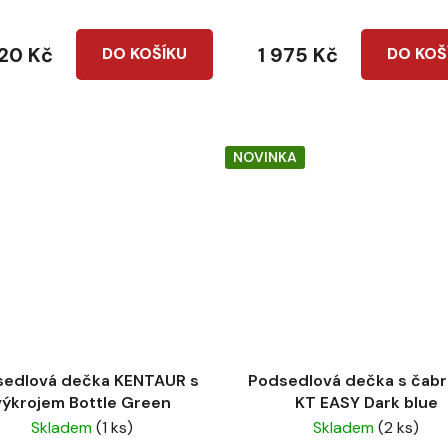
320 Kč
1 975 Kč
DO KOŠÍKU
DO KOŠ
NOVINKA
sedlová dečka KENTAUR s
Podsedlová dečka s čab
výkrojem Bottle Green
KT EASY Dark blue
Skladem
(1 ks)
Skladem
(2 ks)