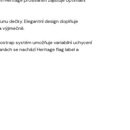
m Heritage prošíváním zajišťuje optimální
osunu dečky. Elegantní design doplňuje
a výjimečně.
nostrap systém umožňuje variabilní uchycení
ranách se nachází Heritage flag label a