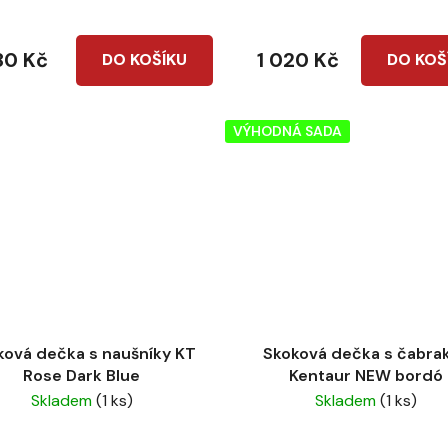
80 Kč
1 020 Kč
DO KOŠÍKU
DO KOŠ
VÝHODNÁ SADA
ková dečka s naušníky KT
Skoková dečka s čabra
Rose Dark Blue
Kentaur NEW bordó
Skladem
(1 ks)
Skladem
(1 ks)