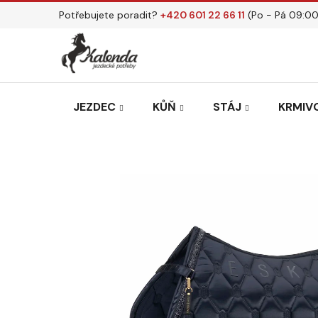
Přejít
Potřebujete poradit?
+420 601 22 66 11
(Po - Pá 09:00
na
obsah
JEZDEC
KŮŇ
STÁJ
KRMIVO