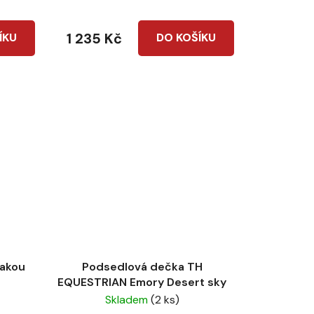
1 235 Kč
ÍKU
DO KOŠÍKU
rakou
Podsedlová dečka TH
EQUESTRIAN Emory Desert sky
Skladem
(2 ks)