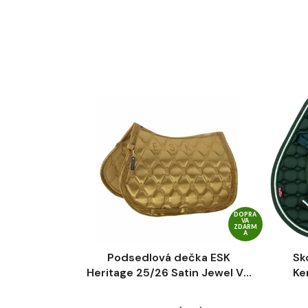
DOPRA
VA
ZDARM
A
Podsedlová dečka ESK
Sk
Heritage 25/26 Satin Jewel VS
Ke
Cardamom
Průměrné