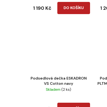
1 190 Kč
1 
DO KOŠÍKU
Podsedlová dečka ESKADRON
Pod
VS Cotton navy
PLTM
Skladem
(2 ks)