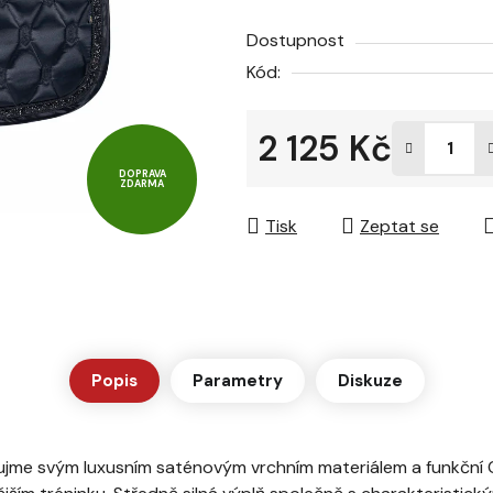
z
Dostupnost
5
Kód:
hvězdiček.
2 125 Kč
DOPRAVA
Měrná cena:
ZDARMA
Tisk
Zeptat se
Popis
Parametry
Diskuze
me svým luxusním saténovým vrchním materiálem a funkční Co