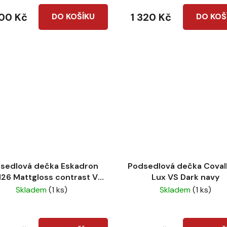
200 Kč
1 320 Kč
DO KOŠÍKU
DO KOŠ
sedlová dečka Eskadron
Podsedlová dečka Covall
26 Mattgloss contrast VS
Lux VS Dark navy
Black
Skladem
(1 ks)
Skladem
(1 ks)