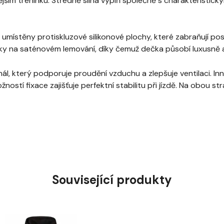
ějším tréninku. Středně silná výplň společně s charakteristický
u umístěny protiskluzové silikonové plochy, které zabraňují p
rky na saténovém lemování, díky čemuž dečka působí luxusně 
l, který podporuje proudění vzduchu a zlepšuje ventilaci. In
ností fixace zajišťuje perfektní stabilitu při jízdě. Na obou st
Související produkty