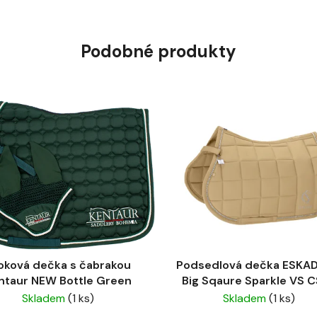
Podobné produkty
oková dečka s čabrakou
Podsedlová dečka ESKA
ntaur NEW Bottle Green
Big Sqaure Sparkle VS 
Sierra
Skladem
(1 ks)
Skladem
(1 ks)