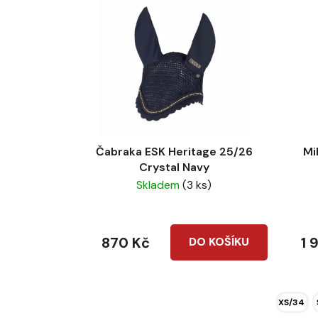
Čabraka ESK Heritage 25/26
Mi
Crystal Navy
Skladem
(3 ks)
870 Kč
1 
DO KOŠÍKU
XS/34