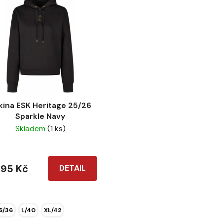
kina ESK Heritage 25/26
Sparkle Navy
Skladem
(1 ks)
995 Kč
DETAIL
S/36
L/40
XL/42