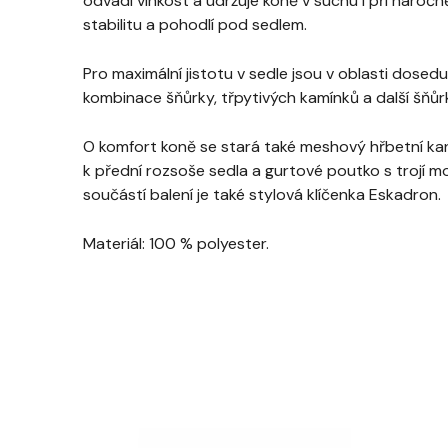
odvádí vlhkost a udržuje koně v suchu i při náročn
stabilitu a pohodlí pod sedlem.
Pro maximální jistotu v sedle jsou v oblasti dosed
kombinace šňůrky, třpytivých kamínků a další šňů
O komfort koně se stará také meshový hřbetní kaná
k přední rozsoše sedla a gurtové poutko s trojí mož
součástí balení je také stylová klíčenka Eskadron.
Materiál: 100 % polyester.