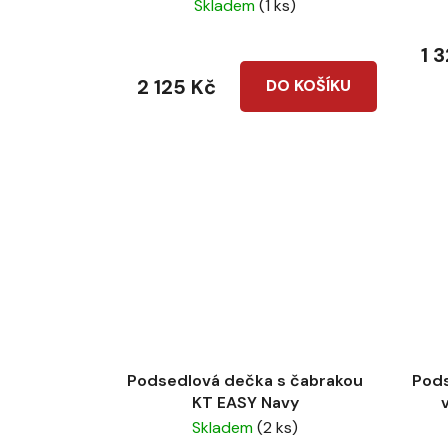
Skladem
(1 ks)
hodnocení
produktu
1 
je
2 125 Kč
DO KOŠÍKU
5,0
z
5
hvězdiček.
Podsedlová dečka s čabrakou
Pod
KT EASY Navy
Skladem
(2 ks)