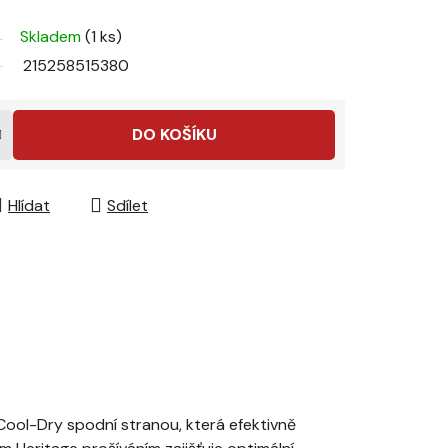
Skladem
(1 ks)
215258515380
DO KOŠÍKU
Hlídat
Sdílet
ol-Dry spodní stranou, která efektivně