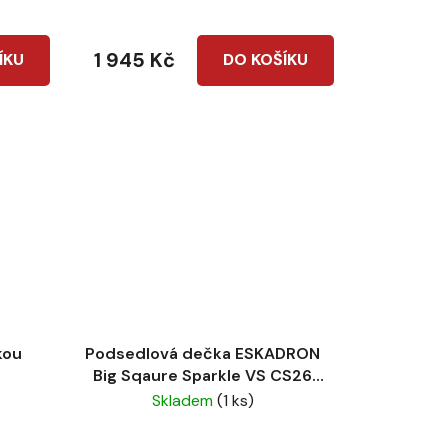
1 945 Kč
ÍKU
DO KOŠÍKU
kou
Podsedlová dečka ESKADRON
Big Sqaure Sparkle VS CS26
Ocean
Skladem
(1 ks)