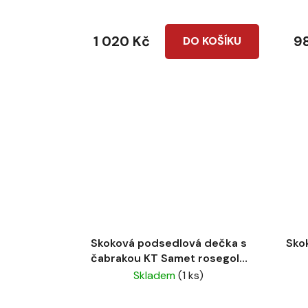
1 020 Kč
9
DO KOŠÍKU
Skoková podsedlová dečka s
Sko
čabrakou KT Samet rosegold
Old pink
Skladem
(1 ks)