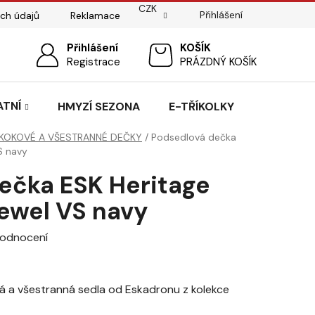
CZK
Přihlášení
ch údajů
Reklamace
ostí
Sedlářský servis
Přihlášení
Pasování sedel pro koně
NÁKUPNÍ
Registrace
PRÁZDNÝ KOŠÍK
KOŠÍK
ATNÍ
HMYZÍ SEZONA
E-TŘÍKOLKY
KOKOVÉ A VŠESTRANNÉ DEČKY
/
Podsedlová dečka
S navy
ečka ESK Heritage
Jewel VS navy
hodnocení
 a všestranná sedla od Eskadronu z kolekce