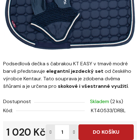
Podsedlová dečka s čabrakou KT EASY v tmavě modré
barvě představuje
elegantní jezdecký set
od českého
výrobce Kentaur. Tato souprava je zdobena dvěma
šňůrami a je určena pro
skokové i všestranné využití
.
Dostupnost
Skladem
(2 ks)
Kód:
KT40533/DRBL
1 020 Kč
DO KOŠÍKU