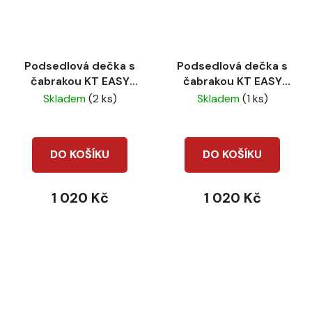
Podsedlová dečka s
Podsedlová dečka s
čabrakou KT EASY
čabrakou KT EASY
Fresh pink
Olive
Skladem
(2 ks)
Skladem
(1 ks)
DO KOŠÍKU
DO KOŠÍKU
1 020 Kč
1 020 Kč