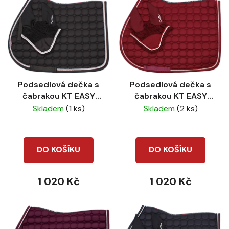
Podsedlová dečka s
Podsedlová dečka s
čabrakou KT EASY
čabrakou KT EASY
Black
Burgundy
Skladem
(1 ks)
Skladem
(2 ks)
DO KOŠÍKU
DO KOŠÍKU
1 020 Kč
1 020 Kč