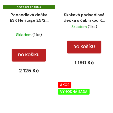
DOPRAVA ZDARMA
Podsedlová dečka
Skoková podsedlová
ESK Heritage 25/26
dečka s čabrakou KT
Satin Jewel VS
Samet rosegold
Skladem
(1 ks)
Průměrné
Cardamom
Brown
Skladem
(1 ks)
hodnocení
produktu
DO KOŠÍKU
je
DO KOŠÍKU
5,0
1 190 Kč
z
2 125 Kč
5
hvězdiček.
AKCE
VÝHODNÁ SADA