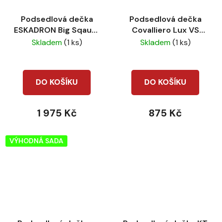
Podsedlová dečka
Podsedlová dečka
ESKADRON Big Sqaure
Covalliero Lux VS
Sparkle VS CS26
Dark navy
Skladem
(1 ks)
Skladem
(1 ks)
Ocean
DO KOŠÍKU
DO KOŠÍKU
1 975 Kč
875 Kč
VÝHODNÁ SADA