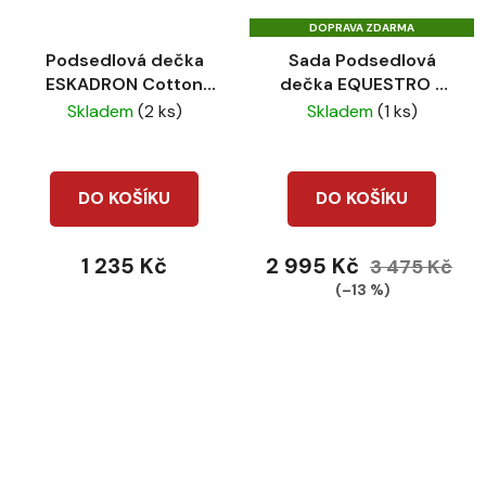
DOPRAVA ZDARMA
Podsedlová dečka
Sada Podsedlová
ESKADRON Cotton
dečka EQUESTRO +
Glitter VS CS26 Sierra
čabraka Quilting navy
Skladem
(2 ks)
Skladem
(1 ks)
DO KOŠÍKU
DO KOŠÍKU
1 235 Kč
2 995 Kč
3 475 Kč
(–13 %)