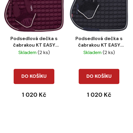
Podsedlová dečka s
Podsedlová dečka s
čabrakou KT EASY
čabrakou KT EASY
Dark purple
Navy
Skladem
(2 ks)
Skladem
(2 ks)
DO KOŠÍKU
DO KOŠÍKU
1 020 Kč
1 020 Kč