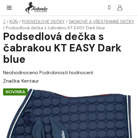
Přejít
Hledat
NÁK
KOŠ
na
obsah
Domů
/
KŮŇ
/
PODSEDLOVÉ DEČKY
/
SKOKOVÉ A VŠESTRANNÉ DEČKY
/
Podsedlová dečka s čabrakou KT EASY Dark blue
Podsedlová dečka s
čabrakou KT EASY Dark
blue
Průměrné
Neohodnoceno
Podrobnosti hodnocení
hodnocení
Značka:
Kentaur
produktu
NOVINKA
je
0,0
z
5
hvězdiček.