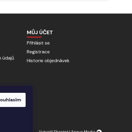
MŮJ ÚČET
Přihlásit se
Registrace
 údajů
Historie objednávek
ouhlasím
Vytvořil Shoptet
|
Anque Media