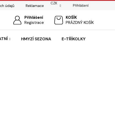
CZK
Přihlášení
ch údajů
Reklamace
ostí
Sedlářský servis
Přihlášení
Pasování sedel pro koně
NÁKUPNÍ
Registrace
PRÁZDNÝ KOŠÍK
KOŠÍK
ATNÍ
HMYZÍ SEZONA
E-TŘÍKOLKY