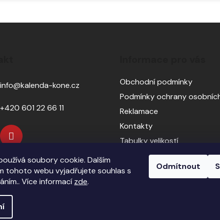
akt
Informace pro vás
Obchodní podmínky
info
@
kalenda-kone.cz
Podmínky ochrany osobních
+420 601 22 66 11
Reklamace
Kontakty
Tabulky velikostí
Sedlářský servis
oužívá soubory cookie. Dalším
Odmítnout
S
Pasování sedel pro koně
 tohoto webu vyjadřujete souhlas s
váním.. Více informací
zde
.
ní
echna práva vyhrazena.