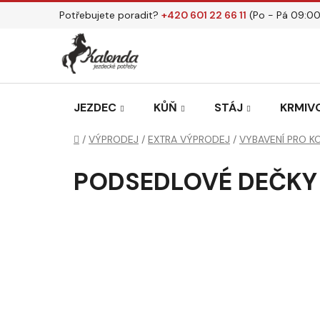
Přejít
Potřebujete poradit?
+420 601 22 66 11
(Po - Pá 09:00
na
obsah
JEZDEC
KŮŇ
STÁJ
KRMIVO
Domů
/
VÝPRODEJ
/
EXTRA VÝPRODEJ
/
VYBAVENÍ PRO K
PODSEDLOVÉ DEČKY 